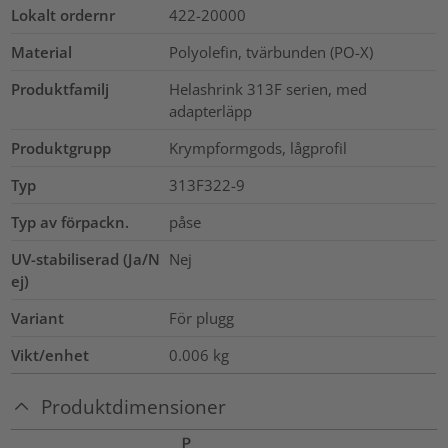
Lokalt ordernr
422-20000
Material
Polyolefin, tvärbunden (PO-X)
Produktfamilj
Helashrink 313F serien, med
adapterläpp
Produktgrupp
Krympformgods, lågprofil
Typ
313F322-9
Typ av förpackn.
påse
UV-stabiliserad (Ja/N
Nej
ej)
Variant
För plugg
Vikt/enhet
0.006
kg
Produktdimensioner