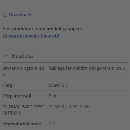
Downloads
Fler produkter inom produktgruppen:
Krympformgods, lågprofil
Basdata
Användningsområd
Kablage för militärt och generellt bruk.
e
Färg
Svart (BK)
Förp innehåll
5
st
GLOBAL PART DESC
313F322-9-PO-X-BK
RIPTION
Krympförhållande
3:1