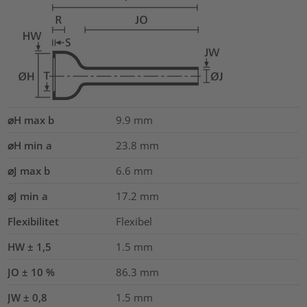
⌀H max b
9.9
mm
⌀H min a
23.8
mm
⌀J max b
6.6
mm
⌀J min a
17.2
mm
Flexibilitet
Flexibel
HW ± 1,5
1.5
mm
JO ± 10 %
86.3
mm
JW ± 0,8
1.5
mm