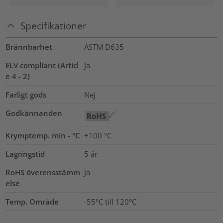
Specifikationer
Brännbarhet
ASTM D635
ELV compliant (Articl
Ja
e 4 - 2)
Farligt gods
Nej
Godkännanden
Krymptemp. min - °C
+100 °C
Lagringstid
5 år
RoHS överensstämm
Ja
else
Temp. Område
-55°C till 120°C