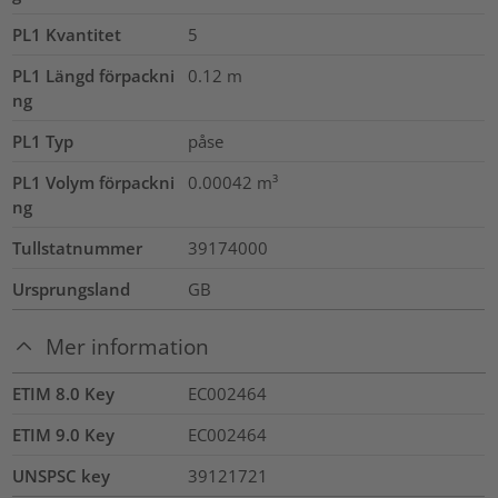
PL1 Kvantitet
5
PL1 Längd förpackni
0.12
m
ng
PL1 Typ
påse
PL1 Volym förpackni
0.00042
m³
ng
Tullstatnummer
39174000
Ursprungsland
GB
Mer information
ETIM 8.0 Key
EC002464
ETIM 9.0 Key
EC002464
UNSPSC key
39121721