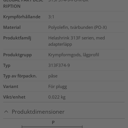
RIPTION
Krympförhållande
3:1
Material
Polyolefin, tvärbunden (PO-X)
Produktfamilj
Helashrink 313F serien, med
adapterläpp
Produktgrupp
Krympformgods, lågprofil
Typ
313F374-9
Typ av förpackn.
påse
Variant
För plugg
Vikt/enhet
0.022
kg
Produktdimensioner