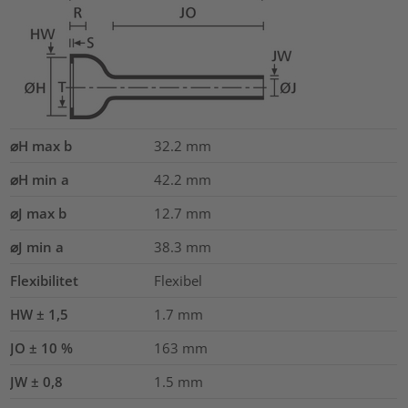
⌀H max b
32.2
mm
⌀H min a
42.2
mm
⌀J max b
12.7
mm
⌀J min a
38.3
mm
Flexibilitet
Flexibel
HW ± 1,5
1.7
mm
JO ± 10 %
163
mm
JW ± 0,8
1.5
mm