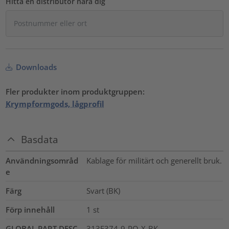
Hitta en distributör nära dig
Downloads
Fler produkter inom produktgruppen:
Krympformgods, lågprofil
Basdata
Användningsområd
Kablage för militärt och generellt bruk.
e
Färg
Svart (BK)
Förp innehåll
1
st
GLOBAL PART DESC
313F374-9-PO-X-BK