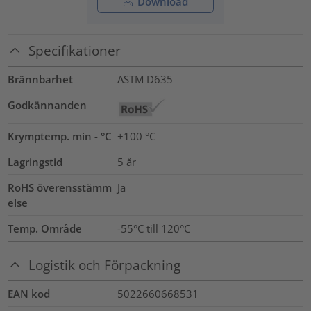
Download
Specifikationer
Brännbarhet
ASTM D635
Godkännanden
Krymptemp. min - °C
+100 °C
Lagringstid
5 år
RoHS överensstämm
Ja
else
Temp. Område
-55°C till 120°C
Logistik och Förpackning
EAN kod
5022660668531