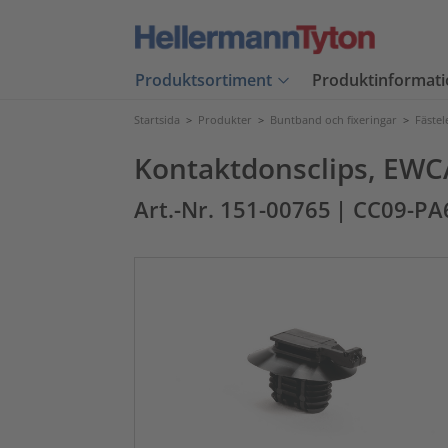
Produktsortiment
Produktinformati
Startsida
>
Produkter
>
Buntband och fixeringar
>
Fäste
Kontaktdonsclips, EWCA
Art.-Nr. 151-00765
| CC09-P