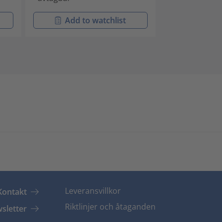
Add to watchlist
Add t
Leveransvillkor
Kontakt
Riktlinjer och åtaganden
sletter