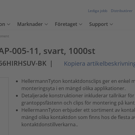
Lediga jobb
Distributörer
on
Marknader
Företaget
Support
lement
P-005-11, svart, 1000st
A66HIRHSUV-BK
|
Kopiera artikelbeskrivnin
HellermannTyton kontaktdonsclips ger en enkel m
monteringsyta i en mängd olika applikationer.
Detaljerade konstruktioner inkluderar tallrikar för
grantoppsfästenn och clips för montering på kant
HellermannTyton erbjuder ett sortiment av kontakt
mängd olika kontaktdon som finns hos de flesta av
kontaktdonstillverkarna..