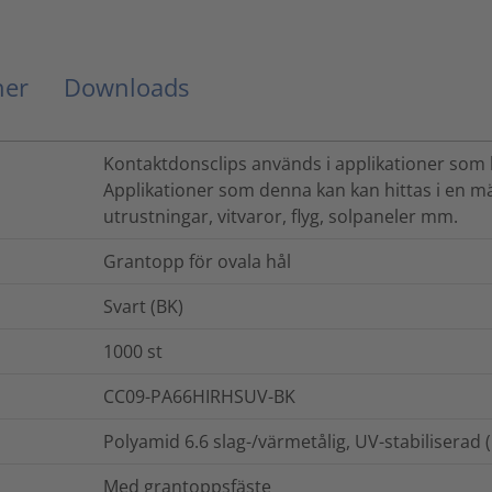
ner
Downloads
Kontaktdonsclips används i applikationer som k
Applikationer som denna kan kan hittas i en 
utrustningar, vitvaror, flyg, solpaneler mm.
Grantopp för ovala hål
Svart (BK)
1000
st
CC09-PA66HIRHSUV-BK
Polyamid 6.6 slag-/värmetålig, UV-stabilisera
Med grantoppsfäste