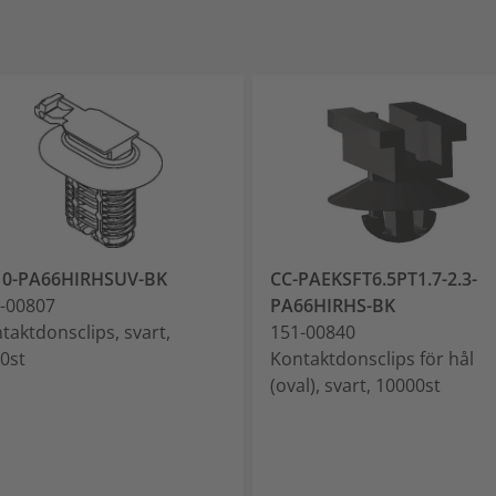
10-PA66HIRHSUV-BK
CC-PAEKSFT6.5PT1.7-2.3-
-00807
PA66HIRHS-BK
taktdonsclips, svart,
151-00840
0st
Kontaktdonsclips för hål
(oval), svart, 10000st