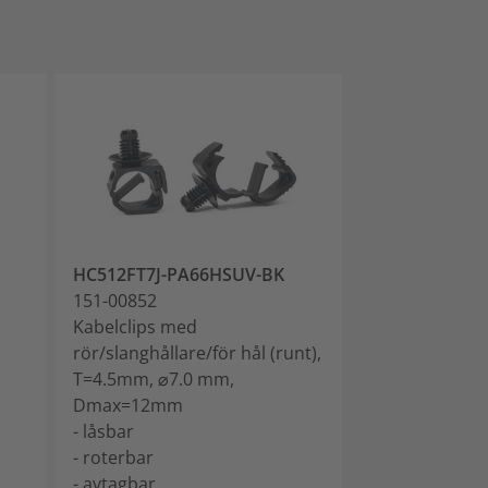
HC512FT7J-PA66HSUV-BK
HC1220FT7J-
151-00852
151-00853
Kabelclips med
Kabelclips, T=
rör/slanghållare/för hål (runt),
mm, Dmax=2
T=4.5mm, ⌀7.0 mm,
Dmax=12mm
- låsbar
- roterbar
- avtagbar