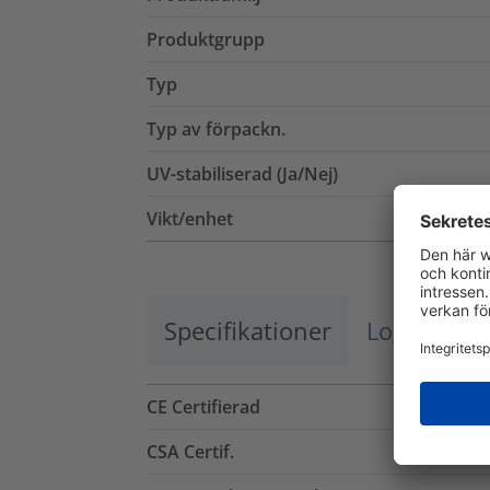
Produktgrupp
Typ
Typ av förpackn.
UV-stabiliserad (Ja/Nej)
Vikt/enhet
Specifikationer
Logistik o
CE Certifierad
CSA Certif.