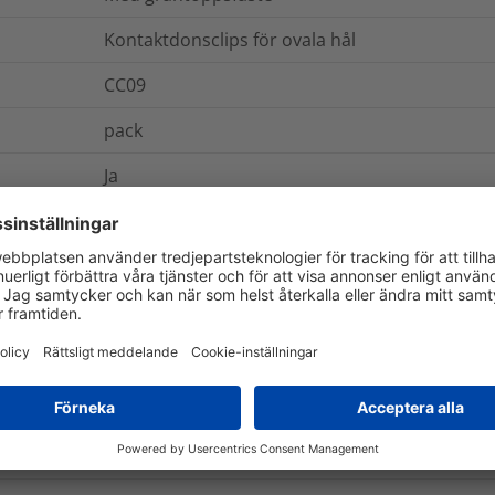
Kontaktdonsclips för ovala hål
CC09
pack
Ja
0.002
kg
ch Förpackning
Mer information
Nej
Nej