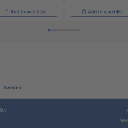
Add to watchlist
Add to watchlist
Sweden
icy
New