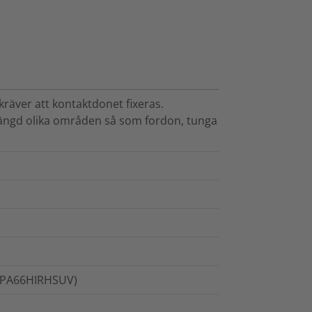
räver att kontaktdonet fixeras.
mängd olika områden så som fordon, tunga
d (PA66HIRHSUV)