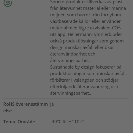
Source-produkter tillverkas av plast
från återvunnet material eller marina
miljöer, som härrör från förnybara
växtbaserade källor eller använder
material med lägre ekvivalent CO²-
utsläpp. HellermannTyton erbjuder
också produktlösningar som genom
design minskar avfall eller ökar
återanvändbarhet och
återvinningsbarhet.
Sustainable by design fokuserar på
produktlösningar som minskar avfall,
förbättrar livslängden och stödjer
efterföljande återanvändning och
återvinningsbarhet..
RoHS överensstämm
Ja
else
Temp. Område
-40°C till +110°C