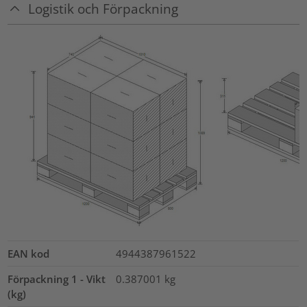
Logistik och Förpackning
EAN kod
4944387961522
Förpackning 1 - Vikt
0.387001
kg
(kg)