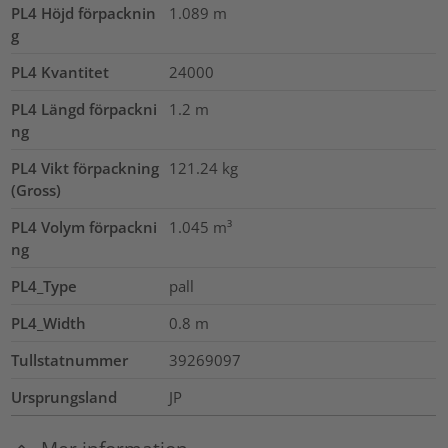
PL4 Höjd förpacknin
1.089
m
g
PL4 Kvantitet
24000
PL4 Längd förpackni
1.2
m
ng
PL4 Vikt förpackning
121.24
kg
(Gross)
PL4 Volym förpackni
1.045
m³
ng
PL4_Type
pall
PL4_Width
0.8
m
Tullstatnummer
39269097
Ursprungsland
JP