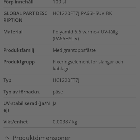
Förp innehåll
100
st
GLOBAL PART DESC
HC1220FT7J-PA66HSUV-BK
RIPTION
Material
Polyamid 6.6 värme-/ UV-tålig
(PA66HSUV)
Produktfamilj
Med grantoppsfäste
Produktgrupp
Fixeringselement för slangar och
kablage
Typ
HC1220FT7J
Typ av förpackn.
påse
UV-stabiliserad (Ja/N
Ja
ej)
Vikt/enhet
0.00387
kg
Produktdimensioner