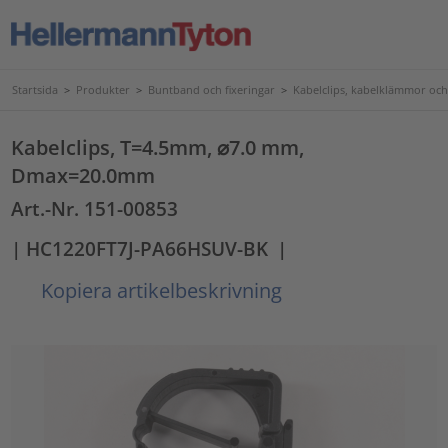
Startsida
>
Produkter
>
Buntband och fixeringar
>
Kabelclips, kabelklämmor och
Kabelclips, T=4.5mm, ⌀7.0 mm,
Dmax=20.0mm
Art.-Nr. 151-00853
| HC1220FT7J-PA66HSUV-BK
|
Kopiera artikelbeskrivning