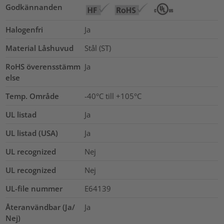
Godkännanden
Halogenfri
Ja
Material Låshuvud
Stål (ST)
RoHS överensstämm
Ja
else
Temp. Område
-40°C till +105°C
UL listad
Ja
UL listad (USA)
Ja
UL recognized
Nej
UL recognized
Nej
UL-file nummer
E64139
Återanvändbar (Ja/
Ja
Nej)