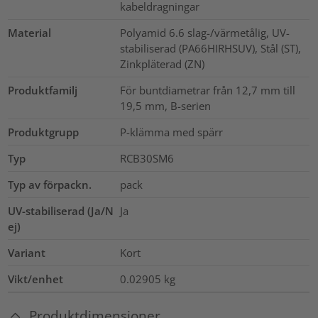
kabeldragningar
Material
Polyamid 6.6 slag-/värmetålig, UV-
stabiliserad (PA66HIRHSUV), Stål (ST),
Zinkpläterad (ZN)
Produktfamilj
För buntdiametrar från 12,7 mm till
19,5 mm, B-serien
Produktgrupp
P-klämma med spärr
Typ
RCB30SM6
Typ av förpackn.
pack
UV-stabiliserad (Ja/N
Ja
ej)
Variant
Kort
Vikt/enhet
0.02905
kg
Produktdimensioner