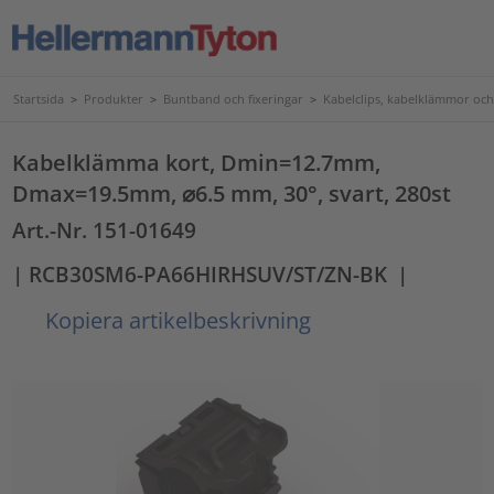
Startsida
>
Produkter
>
Buntband och fixeringar
>
Kabelclips, kabelklämmor och
Kabelklämma kort, Dmin=12.7mm,
Dmax=19.5mm, ⌀6.5 mm, 30°, svart, 280st
Art.-Nr. 151-01649
| RCB30SM6-PA66HIRHSUV/ST/ZN-BK
|
Kopiera artikelbeskrivning