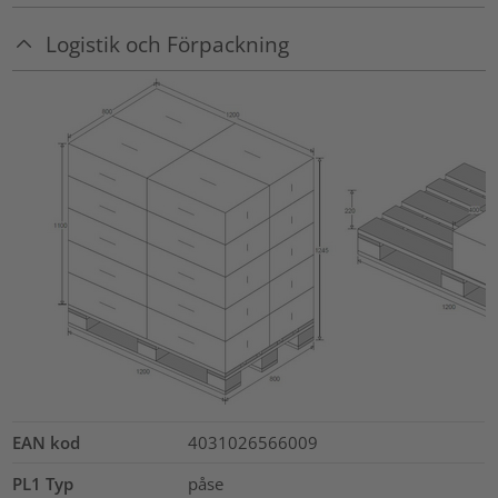
Logistik och Förpackning
EAN kod
4031026566009
PL1 Typ
påse