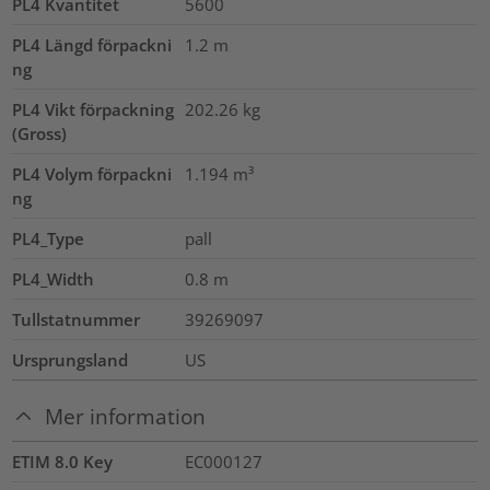
PL4 Kvantitet
5600
PL4 Längd förpackni
1.2
m
ng
PL4 Vikt förpackning
202.26
kg
(Gross)
PL4 Volym förpackni
1.194
m³
ng
PL4_Type
pall
PL4_Width
0.8
m
Tullstatnummer
39269097
Ursprungsland
US
Mer information
ETIM 8.0 Key
EC000127