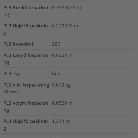
PL3 Bredd förpackni
0.3984625
m
ng
PL3 Höjd förpacknin
0.219075
m
g
PL3 Kvantitet
280
PL3 Längd förpackni
0.6064
m
ng
PL3 Typ
box
PL3 Vikt förpackning
9.013
kg
(Gross)
PL3 Volym förpackni
0.0529
m³
ng
PL4 Höjd förpacknin
1.244
m
g