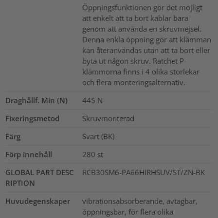
Öppningsfunktionen gör det möjligt
att enkelt att ta bort kablar bara
genom att använda en skruvmejsel.
Denna enkla öppning gör att klämman
kan återanvändas utan att ta bort eller
byta ut någon skruv. Ratchet P-
klämmorna finns i 4 olika storlekar
och flera monteringsalternativ.
Draghållf. Min (N)
445
N
Fixeringsmetod
Skruvmonterad
Färg
Svart (BK)
Förp innehåll
280
st
GLOBAL PART DESC
RCB30SM6-PA66HIRHSUV/ST/ZN-BK
RIPTION
Huvudegenskaper
vibrationsabsorberande, avtagbar,
öppningsbar, för flera olika