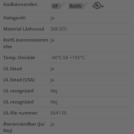
Godkännanden
Halogenfri
Ja
Material Låshuvud
Stål (ST)
RoHS överensstämm
Ja
else
Temp. Område
-40°C till +105°C
UL listad
Ja
UL listad (USA)
Ja
UL recognized
Nej
UL recognized
Nej
UL-file nummer
E64139
Återanvändbar (Ja/
Ja
Nej)