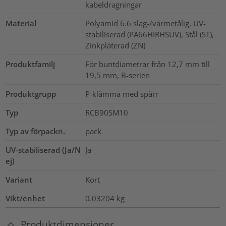
kabeldragningar
Material
Polyamid 6.6 slag-/värmetålig, UV-
stabiliserad (PA66HIRHSUV), Stål (ST),
Zinkpläterad (ZN)
Produktfamilj
För buntdiametrar från 12,7 mm till
19,5 mm, B-serien
Produktgrupp
P-klämma med spärr
Typ
RCB90SM10
Typ av förpackn.
pack
UV-stabiliserad (Ja/N
Ja
ej)
Variant
Kort
Vikt/enhet
0.03204
kg
Produktdimensioner