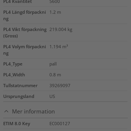
PL4 Kvantitet
5600
PL4 Längd förpackni
1.2
m
ng
PL4 Vikt förpackning
219.004
kg
(Gross)
PL4 Volym förpackni
1.194
m³
ng
PL4_Type
pall
PL4_Width
0.8
m
Tullstatnummer
39269097
Ursprungsland
US
Mer information
ETIM 8.0 Key
EC000127