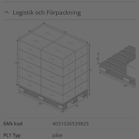
Logistik och Förpackning
EAN kod
4031026539829
PL1 Typ
påse