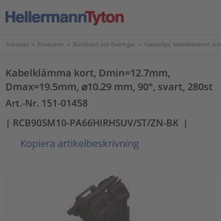
Startsida
>
Produkter
>
Buntband och fixeringar
>
Kabelclips, kabelklämmor och
Kabelklämma kort, Dmin=12.7mm,
Dmax=19.5mm, ⌀10.29 mm, 90°, svart, 280st
Art.-Nr. 151-01458
| RCB90SM10-PA66HIRHSUV/ST/ZN-BK
|
Kopiera artikelbeskrivning