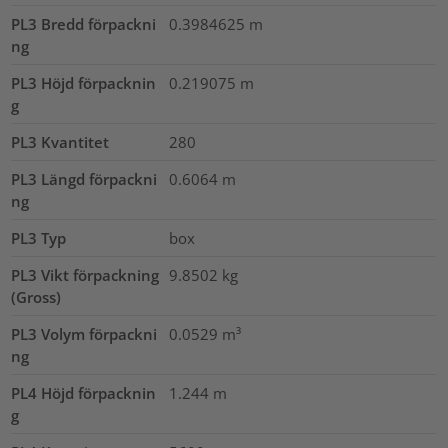
PL3 Bredd förpackni
0.3984625
m
ng
PL3 Höjd förpacknin
0.219075
m
g
PL3 Kvantitet
280
PL3 Längd förpackni
0.6064
m
ng
PL3 Typ
box
PL3 Vikt förpackning
9.8502
kg
(Gross)
PL3 Volym förpackni
0.0529
m³
ng
PL4 Höjd förpacknin
1.244
m
g