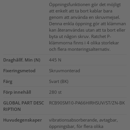
Öppningsfunktionen gör det möjligt
att enkelt att ta bort kablar bara
genom att använda en skruvmejsel.
Denna enkla öppning gör att klämman
kan återanvändas utan att ta bort eller
byta ut någon skruv. Ratchet P-
klämmorna finns i 4 olika storlekar
och flera monteringsalternativ.
Draghållf. Min (N)
445
N
Fixeringsmetod
Skruvmonterad
Färg
Svart (BK)
Förp innehåll
280
st
GLOBAL PART DESC
RCB90SM10-PA66HIRHSUV/ST/ZN-BK
RIPTION
Huvudegenskaper
vibrationsabsorberande, avtagbar,
öppningsbar, för flera olika