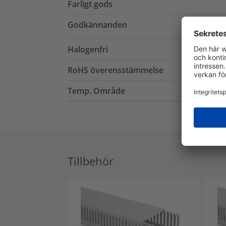
Farligt gods
Godkännanden
Halogenfri
RoHS överensstämmelse
Temp. Område
Tillbehör