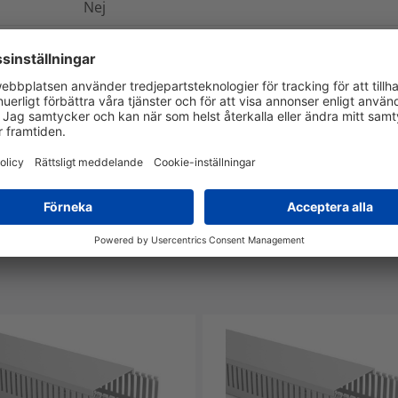
Nej
Nej
Ja
-5°C till +65°C