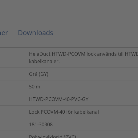
ner
Downloads
HelaDuct HTWD-PCOVM lock används till HT
kabelkanaler.
Grå (GY)
50
m
HTWD-PCOVM-40-PVC-GY
Lock PCOVM-40 för kabelkanal
181-30308
Polyvinylklorid (PVC)