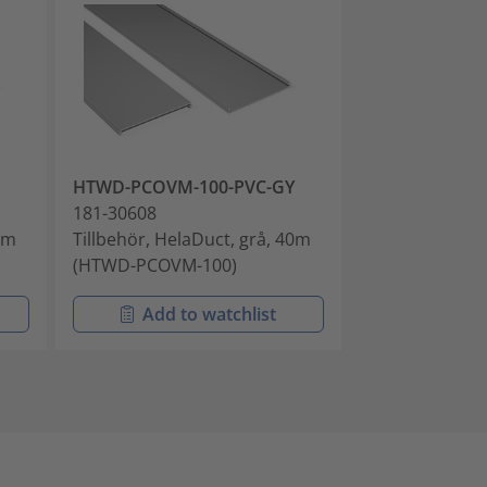
HTWD-PCOVM-100-PVC-GY
HTWD-PCOVM-
181-30608
181-30708
0m
Tillbehör, HelaDuct, grå, 40m
Tillbehör, Hel
(HTWD-PCOVM-100)
(HTWD-PCOVM
Add to watchlist
Add t