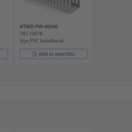
HTWD-PW-40X40
HTWD-PN-40X
181-10078
184-10258
Styv PVC kabelkanal
Kabelkanaler -
Add to watchlist
Add t