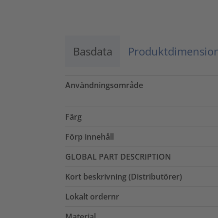
Godkänn
powered by
Usercentrics Consent
Management Platform
Basdata
Produktdimensio
Användningsområde
Färg
Förp innehåll
GLOBAL PART DESCRIPTION
Kort beskrivning (Distributörer)
Lokalt ordernr
Material