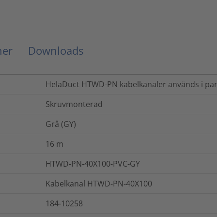
ner
Downloads
HelaDuct HTWD-PN kabelkanaler används i pan
Skruvmonterad
Grå (GY)
16
m
HTWD-PN-40X100-PVC-GY
Kabelkanal HTWD-PN-40X100
184-10258