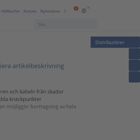
SE
0
Hållbarhet
Kontakt
Nyhetsbrev
Distributörer
era artikelbeskrivning
ören och kabeln från skador
redda knäckpunkter
en möjliggör borttagning av hela