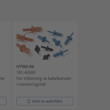
HTWD-R6
HTWD-RB
181-42600
181-45130
ler
För infästning av kabelkanaler
För montering
i monteringshål
DIN-skenor
Add to watchlist
Add t