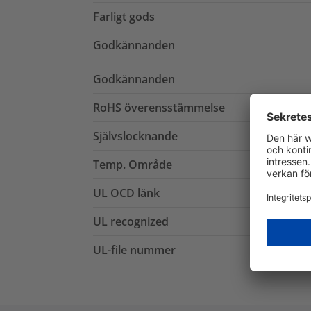
Farligt gods
Godkännanden
Godkännanden
RoHS överensstämmelse
Självslocknande
Temp. Område
UL OCD länk
UL recognized
UL-file nummer