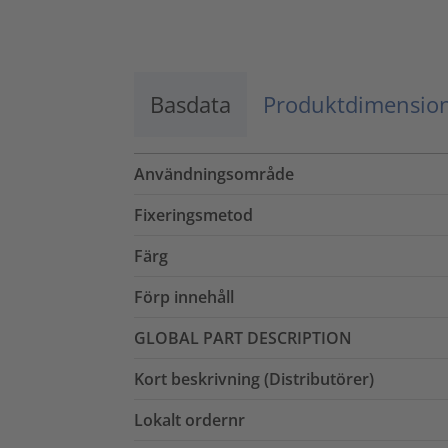
Godkänn
powered by
Usercentrics Consent
Management Platform
Basdata
Produktdimensio
Användningsområde
Fixeringsmetod
Färg
Förp innehåll
GLOBAL PART DESCRIPTION
Kort beskrivning (Distributörer)
Lokalt ordernr