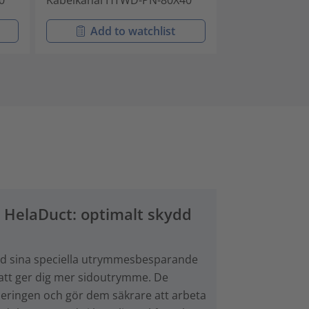
0
Kabelkanal HTWD-PN-80X40
Kabelkanal H
Add to watchlist
Add t
n HelaDuct: optimalt skydd
d sina speciella utrymmesbesparande
 att ger dig mer sidoutrymme. De
eringen och gör dem säkrare att arbeta