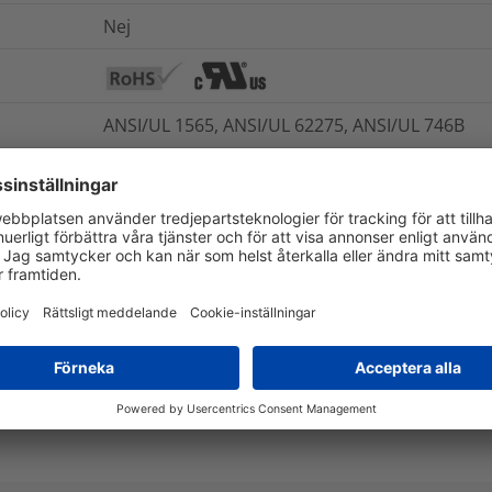
Nej
ANSI/UL 1565, ANSI/UL 62275, ANSI/UL 746B
Ja
Ja
-5°C till +65°C
Länk
Ja
E357929