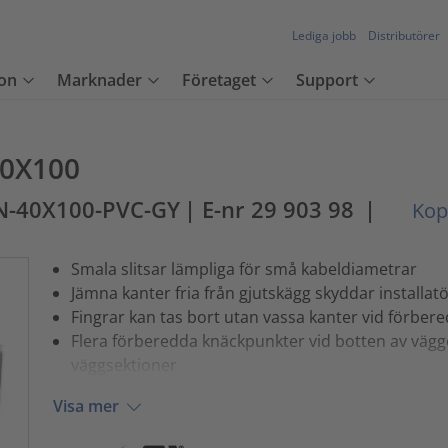
Lediga jobb
Distributörer
on
Marknader
Företaget
Support
40X100
N-40X100-PVC-GY
| E-nr 29 903 98
|
Kopi
Smala slitsar lämpliga för små kabeldiametrar
Jämna kanter fria från gjutskägg skyddar installat
Fingrar kan tas bort utan vassa kanter vid förbe
Flera förberedda knäckpunkter vid botten av vägg
väggsektioner
Visa mer