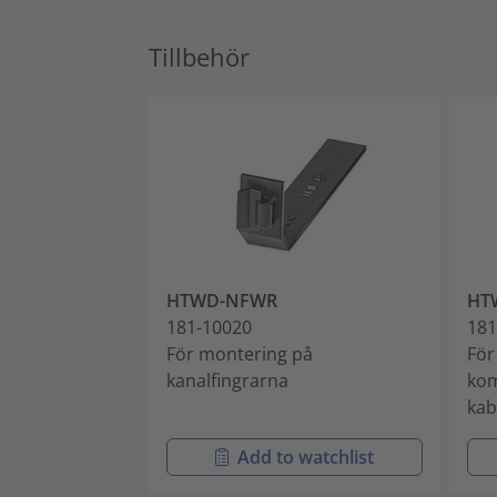
Tillbehör
HTWD-NFWR
HT
181-10020
181
För montering på
För
kanalfingrarna
kom
kab
Add to watchlist