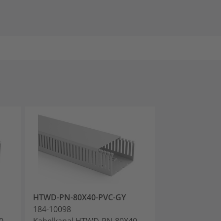
HTWD-PN-80X40-PVC-GY
HTWD-PN-100
184-10098
184-10108