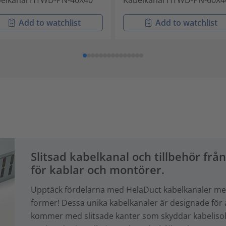
elkanal HTWD-PN-40X40
Kabelkanal HTWD-PN-60X4
Add to watchlist
Add to watchlist
Slitsad kabelkanal och tillbehör frå
för kablar och montörer.
Upptäck fördelarna med HelaDuct kabelkanaler me
former! Dessa unika kabelkanaler är designade för
kommer med slitsade kanter som skyddar kabelisol