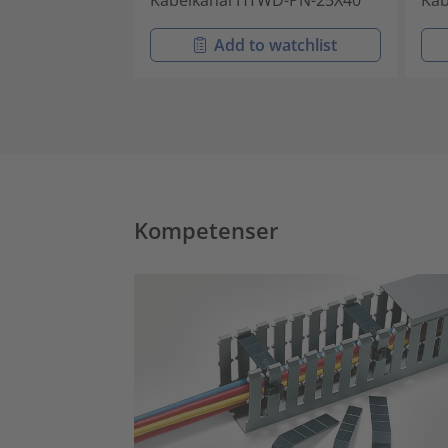
Kabelkanal HTWD-PN-25X40
Kab
Add to watchlist
Kompetenser