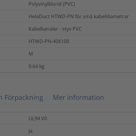
Polyvinylklorid (PVC)
HelaDuct HTWD-PN för små kabeldiametrar
Kabelkanaler - styv PVC
HTWD-PN-40X100
M
0.64
kg
ch Förpackning
Mer information
UL94 V0
Ja