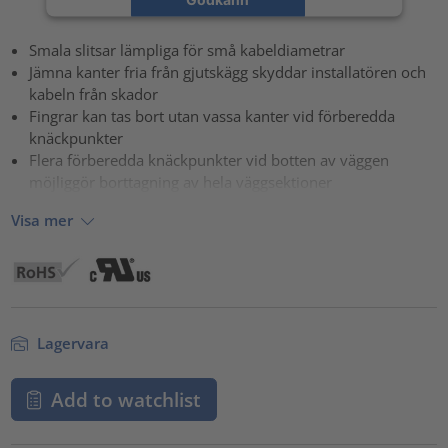
powered by
Usercentrics Consent Management Platform
Smala slitsar lämpliga för små kabeldiametrar
Jämna kanter fria från gjutskägg skyddar installatören och
kabeln från skador
Fingrar kan tas bort utan vassa kanter vid förberedda
knäckpunkter
Flera förberedda knäckpunkter vid botten av väggen
möjliggör borttagning av hela väggsektioner
Visa mer
Lagervara
Add to watchlist