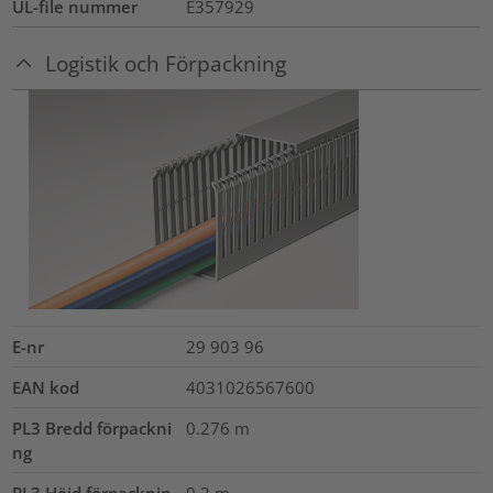
UL-file nummer
E357929
Logistik och Förpackning
E-nr
29 903 96
EAN kod
4031026567600
PL3 Bredd förpackni
0.276
m
ng
PL3 Höjd förpacknin
0.2
m