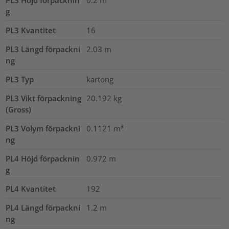
g
PL3 Kvantitet
16
PL3 Längd förpackni
2.03
m
ng
PL3 Typ
kartong
PL3 Vikt förpackning
20.192
kg
(Gross)
PL3 Volym förpackni
0.1121
m³
ng
PL4 Höjd förpacknin
0.972
m
g
PL4 Kvantitet
192
PL4 Längd förpackni
1.2
m
ng