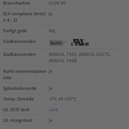
Brännbarhet
UL94 V0
ELV compliant (Articl
Ja
e 4 - 2)
Farligt gods
Nej
Godkännanden
Godkännanden
ANSI/UL 1565, ANSI/UL 62275,
ANSI/UL 746B
RoHS överensstämm
Ja
else
Självslocknande
Ja
Temp. Område
-5°C till +65°C
UL OCD länk
Länk
UL recognized
Ja