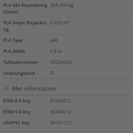
PL4 Vikt förpackning
264.304
kg
(Gross)
PL4 Volym förpackni
0.933
m³
ng
PL4_Type
pall
PL4_Width
0.8
m
Tullstatnummer
39259020
Ursprungsland
IT
Mer information
ETIM 8.0 Key
EC000012
ETIM 9.0 Key
EC000012
UNSPSC key
39131712