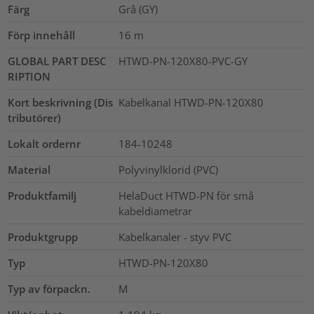
Färg
Grå (GY)
Förp innehåll
16
m
GLOBAL PART DESC
HTWD-PN-120X80-PVC-GY
RIPTION
Kort beskrivning (Dis
Kabelkanal HTWD-PN-120X80
tributörer)
Lokalt ordernr
184-10248
Material
Polyvinylklorid (PVC)
Produktfamilj
HelaDuct HTWD-PN för små
kabeldiametrar
Produktgrupp
Kabelkanaler - styv PVC
Typ
HTWD-PN-120X80
Typ av förpackn.
M