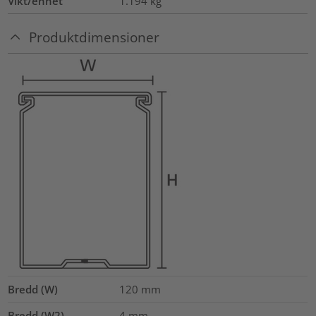
Vikt/enhet
1.194
kg
Produktdimensioner
Bredd (W)
120
mm
Bredd (W2)
4
mm