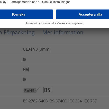
0.0001
kg
ch Förpackning
Mer information
UL94 V0 (3mm)
Ja
Nej
Ja
BS-2782-540B, BS-6746C, IEC 304, IEC 757