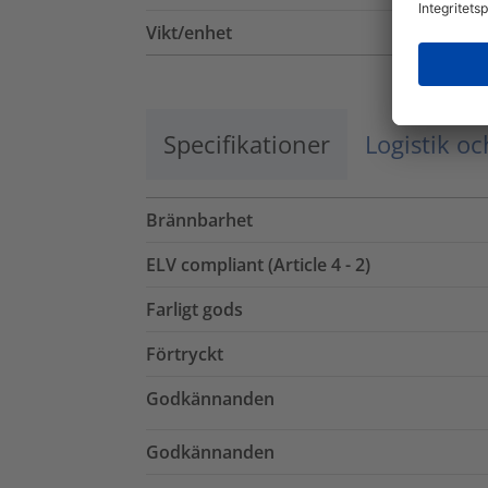
Vikt/enhet
Specifikationer
Logistik o
Brännbarhet
ELV compliant (Article 4 - 2)
Farligt gods
Förtryckt
Godkännanden
Godkännanden