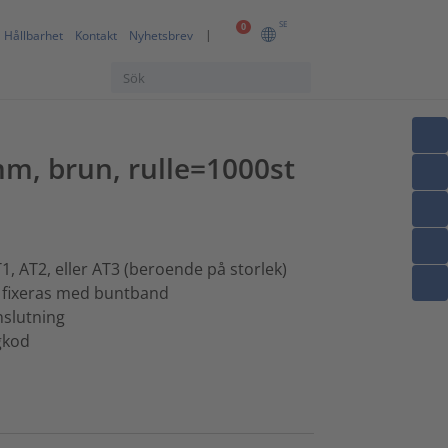
SE
0
Hållbarhet
Kontakt
Nyhetsbrev
mm, brun, rulle=1000st
, AT2, eller AT3 (beroende på storlek)
, fixeras med buntband
slutning
rgkod