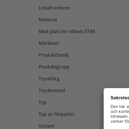
Lokalt ordernr
Material
Med plats för etikett ETIM
Märktext
Produktfamilj
Produktgrupp
Tryckfärg
Tryckmetod
Typ
Typ av förpackn.
Variant