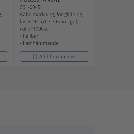
HODS50 +-PVC-YE
HODS50 -PVC-
531-00451
531-00452
g,
Kabelmärkning, för glidning,
Kabelmärkning,
laser "+", ⌀1.7-3.6mm, gul,
laser "-", ⌀1.7
rulle=1000st
rulle=1000st
- hållbar
- hållbar
- flamhämmande
- flamhämma
Add to watchlist
Add t