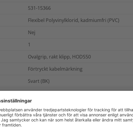
531-15366
Flexibel Polyvinylklorid, kadmiumfri (PVC)
Nej
1
Ovalgrip, rakt klipp, HODS50
Förtryckt kabelmärkning
Svart (BK)
värmepräglat
HODS50 1
rulle
Roller form