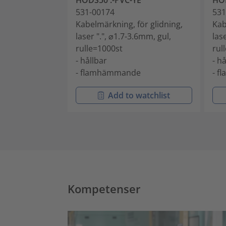
HODS50 .-PVC-YE
HOD
531-00174
531
Kabelmärkning, för glidning,
Kab
laser ".", ⌀1.7-3.6mm, gul,
las
rulle=1000st
rul
- hållbar
- h
- flamhämmande
- 
Add to watchlist
Kompetenser