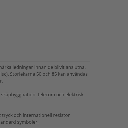
rka ledningar innan de blivit anslutna.
disc). Storlekarna 50 och 85 kan användas
r.
lt skåpbyggnation, telecom och elektrisk
t tryck och internationell resistor
standard symboler.