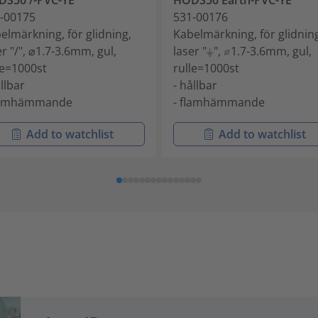
S50 /-PVC-YE
HODS50 Earth-PVC-YE
-00175
531-00176
elmärkning, för glidning,
Kabelmärkning, för glidnin
er "/", ⌀1.7-3.6mm, gul,
laser "⏚", ⌀1.7-3.6mm, gul,
le=1000st
rulle=1000st
ållbar
- hållbar
flamhämmande
- flamhämmande
Add to watchlist
Add to watchlist