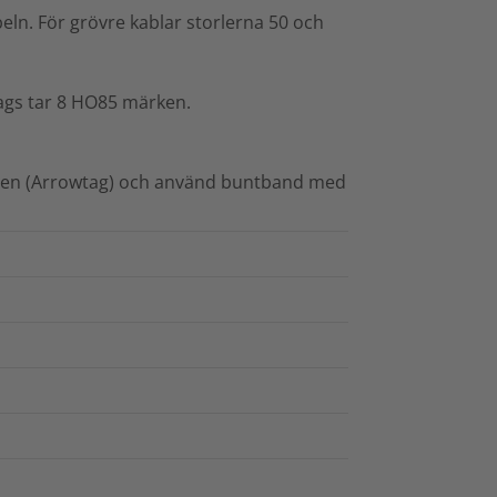
ln. För grövre kablar storlerna 50 och
ags tar 8 HO85 märken.
aren (Arrowtag) och använd buntband med