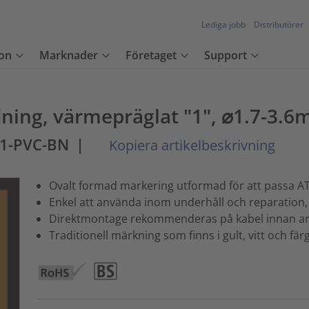
Lediga jobb
Distributörer
on
Marknader
Företaget
Support
dning, värmepräglat "1", ⌀1.7-3.6
1-PVC-BN
|
Kopiera artikelbeskrivning
Ovalt formad markering utformad för att passa AT1
Enkel att använda inom underhåll och reparation
Direktmontage rekommenderas på kabel innan an
Traditionell märkning som finns i gult, vitt och fä