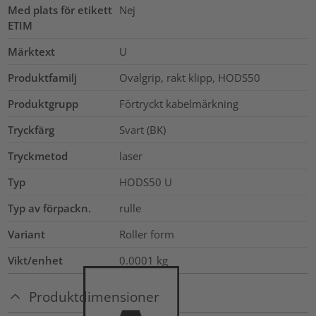
Med plats för etikett
Nej
ETIM
Märktext
U
Produktfamilj
Ovalgrip, rakt klipp, HODS50
Produktgrupp
Förtryckt kabelmärkning
Tryckfärg
Svart (BK)
Tryckmetod
laser
Typ
HODS50 U
Typ av förpackn.
rulle
Variant
Roller form
Vikt/enhet
0.0001
kg
Produktdimensioner