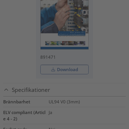
891471
Download
Specifikationer
Brännbarhet
UL94 V0 (3mm)
ELV compliant (Articl
Ja
e 4 - 2)