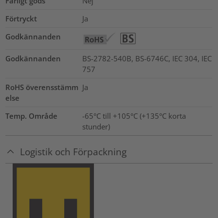
Farligt gods
Nej
Förtryckt
Ja
Godkännanden
Godkännanden
BS-2782-540B, BS-6746C, IEC 304, IEC
757
RoHS överensstämm
Ja
else
Temp. Område
-65°C till +105°C (+135°C korta
stunder)
Logistik och Förpackning