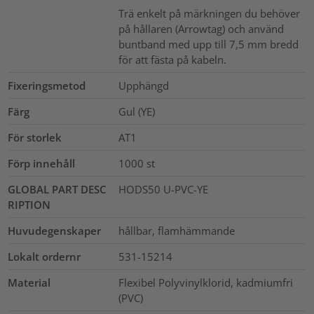
Trä enkelt på märkningen du behöver
på hållaren (Arrowtag) och använd
buntband med upp till 7,5 mm bredd
för att fästa på kabeln.
Fixeringsmetod
Upphängd
Färg
Gul (YE)
För storlek
AT1
Förp innehåll
1000
st
GLOBAL PART DESC
HODS50 U-PVC-YE
RIPTION
Huvudegenskaper
hållbar, flamhämmande
Lokalt ordernr
531-15214
Material
Flexibel Polyvinylklorid, kadmiumfri
(PVC)