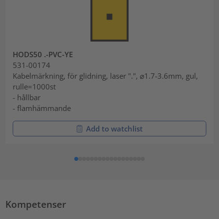
HODS50 .-PVC-YE
531-00174
Kabelmärkning, för glidning, laser ".", ⌀1.7-3.6mm, gul,
rulle=1000st
- hållbar
- flamhämmande
Add to watchlist
Kompetenser