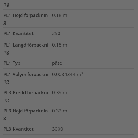
ng
PL1 Höjd förpacknin
0.18
m
g
PL1 Kvantitet
250
PL1 Längd förpackni
0.18
m
ng
PL1 Typ
påse
PL1 Volym förpackni
0.0034344
m³
ng
PL3 Bredd förpackni
0.39
m
ng
PL3 Höjd förpacknin
0.32
m
g
PL3 Kvantitet
3000