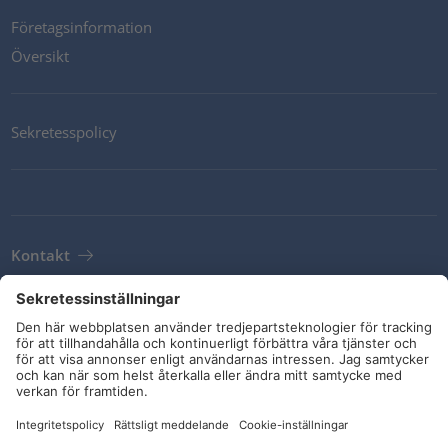
Företagsinformation
Översikt
Sekretesspolicy
Kontakt
Newsletter
Leveransvillkor
Riktlinjer och åtaganden
Sociala medier