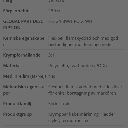
Förp innehåll
250
st
GLOBAL PART DESC
HST24-8WH-PO-X-WH
RIPTION
Kemiska egenskape
Flexibel, flamskyddad och med god
r
beständighet mot lösningsmedel.
Krympförhållande
3:1
Material
Polyolefin, tvärbunden (PO-X)
Med inre lim (Ja/Nej)
Nej
Mekaniska egenska
Flexibel, flamskyddad med sidoslitsar
per
för enkel borttagning av markören
Produktfamilj
ShrinkTrak
Produktgrupp
Krympbar kabelmärkning, "ladder
style", termotransfer