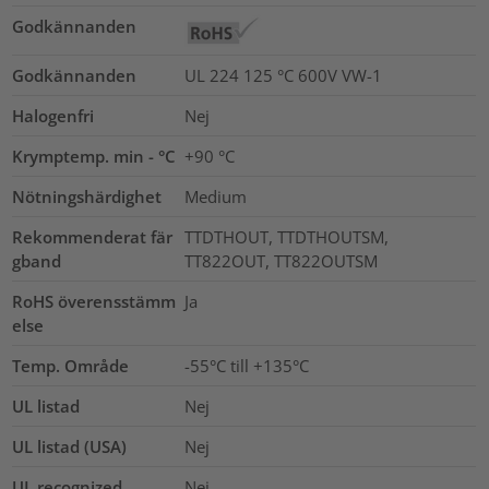
Godkännanden
Godkännanden
UL 224 125 °C 600V VW-1
Halogenfri
Nej
Krymptemp. min - °C
+90 °C
Nötningshärdighet
Medium
Rekommenderat fär
TTDTHOUT, TTDTHOUTSM,
gband
TT822OUT, TT822OUTSM
RoHS överensstämm
Ja
else
Temp. Område
-55°C till +135°C
UL listad
Nej
UL listad (USA)
Nej
UL recognized
Nej