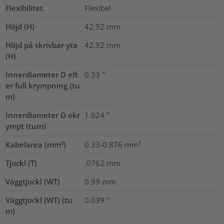
Flexibilitet
Flexibel
Höjd (H)
42.92
mm
Höjd på skrivbar yta
42.92
mm
(H)
Innerdiameter D eft
0.33
"
er full krympning (tu
m)
Innerdiameter D okr
1.024
"
ympt (tum)
Kabelarea (mm²)
0.33-0.876
mm²
Tjockl (T)
.0762
mm
Väggtjockl (WT)
0.99
mm
Väggtjockl (WT) (tu
0.039
"
m)