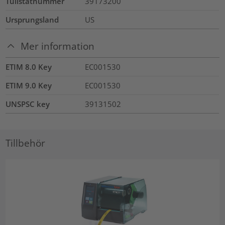
Tullstatnummer
39173200
Ursprungsland
US
Mer information
ETIM 8.0 Key
EC001530
ETIM 9.0 Key
EC001530
UNSPSC key
39131502
Tillbehör