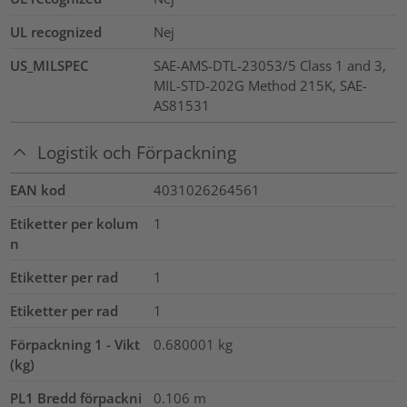
UL recognized
Nej
US_MILSPEC
SAE-AMS-DTL-23053/5 Class 1 and 3,
MIL-STD-202G Method 215K, SAE-
AS81531
Logistik och Förpackning
EAN kod
4031026264561
Etiketter per kolum
1
n
Etiketter per rad
1
Etiketter per rad
1
Förpackning 1 - Vikt
0.680001
kg
(kg)
PL1 Bredd förpackni
0.106
m