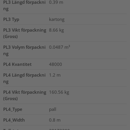
PL3 Längd förpackni
0.39
m
ng
PL3 Typ
kartong
PL3 Vikt förpackning
8.66
kg
(Gross)
PL3 Volym förpackni
0.0487
m³
ng
PL4 Kvantitet
48000
PL4 Längd förpackni
1.2
m
ng
PL4 Vikt förpackning
160.56
kg
(Gross)
PL4_Type
pall
PL4_Width
0.8
m