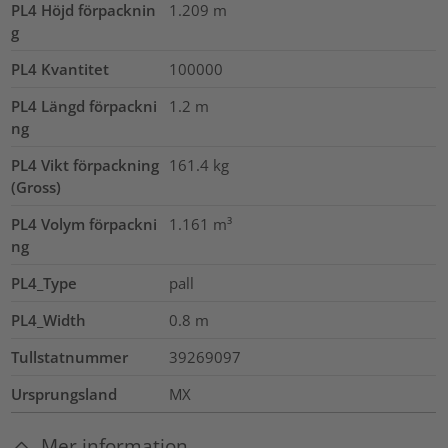
PL4 Höjd förpacknin
1.209
m
g
PL4 Kvantitet
100000
PL4 Längd förpackni
1.2
m
ng
PL4 Vikt förpackning
161.4
kg
(Gross)
PL4 Volym förpackni
1.161
m³
ng
PL4_Type
pall
PL4_Width
0.8
m
Tullstatnummer
39269097
Ursprungsland
MX
Mer information