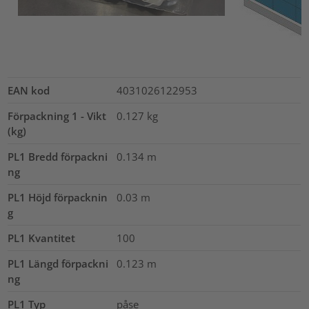
EAN kod
4031026122953
Förpackning 1 - Vikt
0.127
kg
(kg)
PL1 Bredd förpackni
0.134
m
ng
PL1 Höjd förpacknin
0.03
m
g
PL1 Kvantitet
100
PL1 Längd förpackni
0.123
m
ng
PL1 Typ
påse