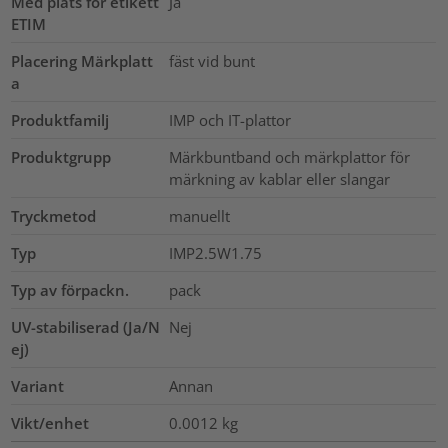
Med plats för etikett
Ja
ETIM
Placering Märkplatt
fäst vid bunt
a
Produktfamilj
IMP och IT-plattor
Produktgrupp
Märkbuntband och märkplattor för
märkning av kablar eller slangar
Tryckmetod
manuellt
Typ
IMP2.5W1.75
Typ av förpackn.
pack
UV-stabiliserad (Ja/N
Nej
ej)
Variant
Annan
Vikt/enhet
0.0012
kg