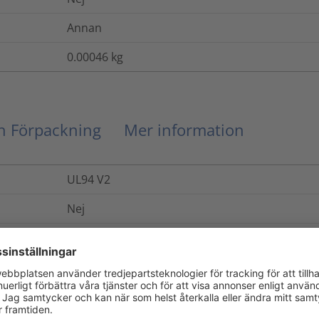
Annan
0.00046
kg
ch Förpackning
Mer information
UL94 V2
Nej
Nej
Ja
Nej