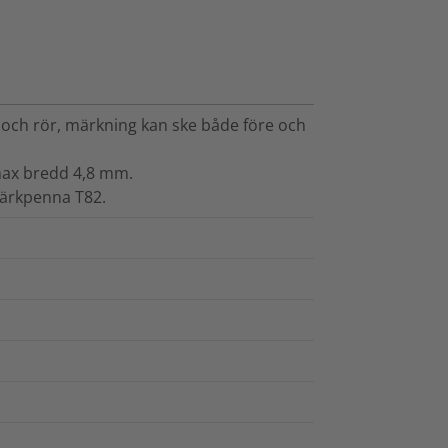
 och rör, märkning kan ske både före och
max bredd 4,8 mm.
ärkpenna T82.