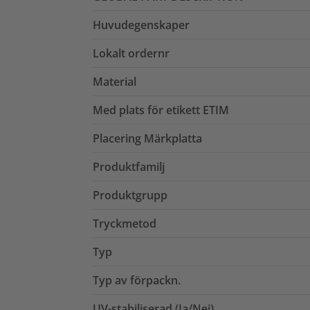
Huvudegenskaper
Lokalt ordernr
Material
Med plats för etikett ETIM
Placering Märkplatta
Produktfamilj
Produktgrupp
Tryckmetod
Typ
Typ av förpackn.
UV-stabiliserad (Ja/Nej)