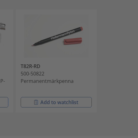
T82R-RD
T82S-BK
500-50822
500-50820
MP-
Permanentmärkpenna
Permanenta 
Add to watchlist
Add t