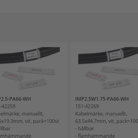
P2.5-PA66-WH
IMP2.5W1.75-PA66-WH
-42259
151-42269
elmärke, manuellt,
Kabelmärke, manuellt,
5x19.3mm, vit, pack=100st
63.5x44.7mm, vit, pack=100
ållbar
- hållbar
flamhämmande
- flamhämmande