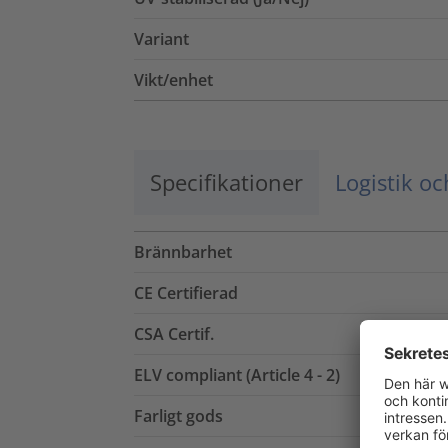
Variant
Vikt/enhet
Specifikationer
Logistik o
Brännbarhet
CE Certifierad
CSA Certif.
ELV compliant (Article 4 - 2)
Farligt gods