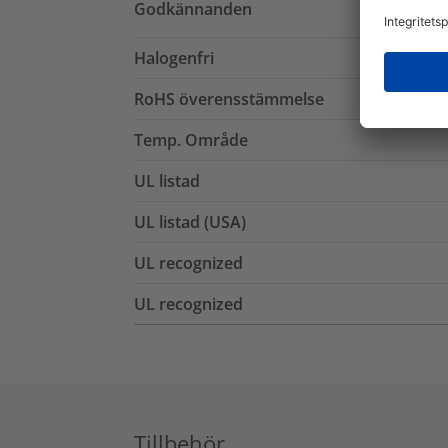
Godkännanden
Halogenfri
RoHS överensstämmelse
Temp. Område
UL listad
UL listad (USA)
UL recognized
UL recognized
Tillbehör