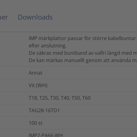
ner
Downloads
IMP märkplattor passar för större kabelbuntar
efter anslutning.
De säkras med buntband av valfri längd med 
De kan märkas manuellt genom att använda m
Annat
Vit (WH)
T18, T25, T30, T40, T50, T60
TAG28-16TD1
100
st
IMP2-PA66-WH