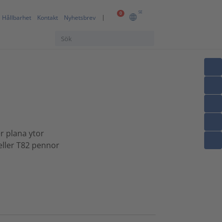
SE
0
Hållbarhet
Kontakt
Nyhetsbrev
er plana ytor
eller T82 pennor