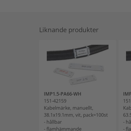
Liknande produkter
IMP1.5-PA66-WH
IM
151-42159
151
Kabelmärke, manuellt,
Kab
38.1x19.1mm, vit, pack=100st
63.
- hållbar
- h
- flamhämmande
- 