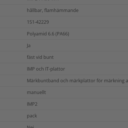
hållbar, flamhämmande
151-42229
Polyamid 6.6 (PA66)
Ja
fäst vid bunt
IMP och IT-plattor
Märkbuntband och märkplattor för märkning av 
manuellt
IMP2
pack
Nej