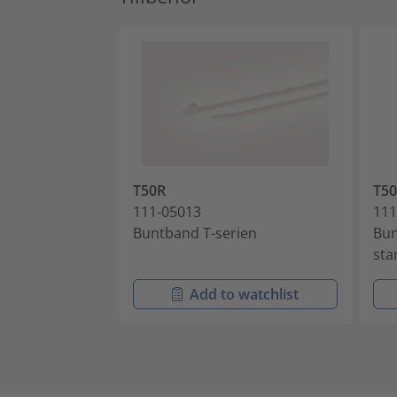
T50R
T50
111-05013
111
Buntband T-serien
Bun
sta
Add to watchlist