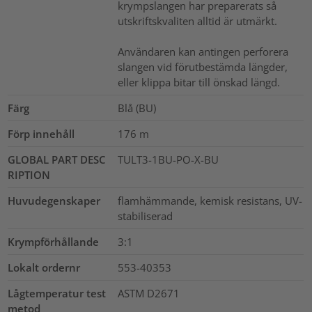
krympslangen har preparerats så
utskriftskvaliten alltid är utmärkt.
Användaren kan antingen perforera
slangen vid förutbestämda längder,
eller klippa bitar till önskad längd.
Färg
Blå (BU)
Förp innehåll
176
m
GLOBAL PART DESC
TULT3-1BU-PO-X-BU
RIPTION
Huvudegenskaper
flamhämmande, kemisk resistans, UV-
stabiliserad
Krympförhållande
3:1
Lokalt ordernr
553-40353
Lågtemperatur test
ASTM D2671
metod