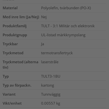
Material
Polyolefin, tvärbunden (PO-X)
Med inre lim (Ja/Nej)
Nej
Produktfamilj
TULT - 3:1 Militär och elektronik
Produktgrupp
UL-listad märkkrympslang
Tryckbar
Ja
Tryckmetod
termotransfertryck
Tryckmetod (alterna
laserstråle
tiv)
Typ
TULT3-1BU
Typ av förpackn.
kartong
Variant
Tunnväggig
Vikt/enhet
0.00557
kg