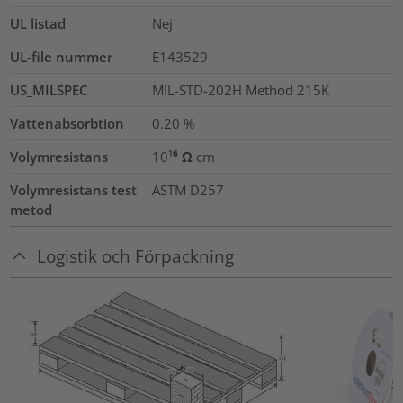
UL listad
Nej
UL-file nummer
E143529
US_MILSPEC
MIL-STD-202H Method 215K
Vattenabsorbtion
0.20
%
Volymresistans
10¹⁶ Ω cm
Volymresistans test
ASTM D257
metod
Logistik och Förpackning