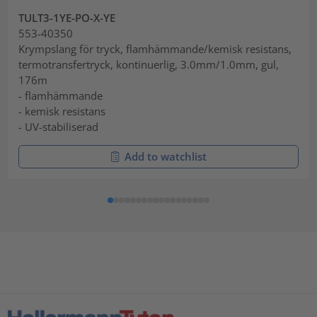
TULT3-1YE-PO-X-YE
553-40350
Krympslang för tryck, flamhämmande/kemisk resistans,
termotransfertryck, kontinuerlig, 3.0mm/1.0mm, gul,
176m
- flamhämmande
- kemisk resistans
- UV-stabiliserad
Add to watchlist