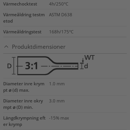
Värmechocktest
4h/250°C
Värmeåldring testm
ASTM D638
etod
Värmeåldringstest
168h/175°C
Produktdimensioner
Diameter inre krym
1.0
mm
pt ⌀ (d) max.
Diameter inre okry
3.0
mm
mpt ⌀ (D) min.
Längdkrympning eft
-15% max
er krymp