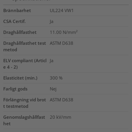
Brännbarhet
UL224 VW1
CSA Certif.
Ja
Draghållfasthet
11.00
N/mm²
Draghållfasthet test
ASTM D638
metod
ELV compliant (Articl
Ja
e 4 - 2)
Elasticitet (min.)
300
%
Farligt gods
Nej
Förlängning vid brot
ASTM D638
t testmetod
Genomslagshållfast
20
kV/mm
het