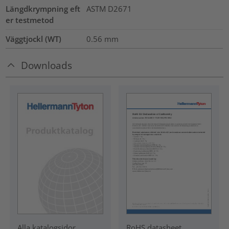
Längdkrympning eft
ASTM D2671
er testmetod
Väggtjockl (WT)
0.56
mm
Downloads
RoHS datasheet
Alla katalogsidor