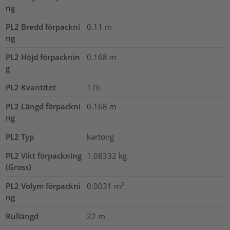
ng
PL2 Bredd förpackni
0.11
m
ng
PL2 Höjd förpacknin
0.168
m
g
PL2 Kvantitet
176
PL2 Längd förpackni
0.168
m
ng
PL2 Typ
kartong
PL2 Vikt förpackning
1.08332
kg
(Gross)
PL2 Volym förpackni
0.0031
m³
ng
Rullängd
22
m