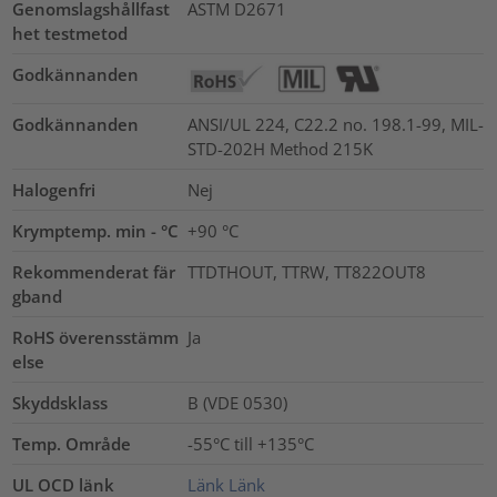
Genomslagshållfast
ASTM D2671
het testmetod
Godkännanden
Godkännanden
ANSI/UL 224, C22.2 no. 198.1-99, MIL-
STD-202H Method 215K
Halogenfri
Nej
Krymptemp. min - °C
+90 °C
Rekommenderat fär
TTDTHOUT, TTRW, TT822OUT8
gband
RoHS överensstämm
Ja
else
Skyddsklass
B (VDE 0530)
Temp. Område
-55°C till +135°C
UL OCD länk
Länk
Länk