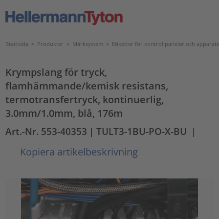
Startsida
>
Produkter
>
Märksystem
>
Etiketter för kontrollpaneler och apparat
Krympslang för tryck,
flamhämmande/kemisk resistans,
termotransfertryck, kontinuerlig,
3.0mm/1.0mm, blå, 176m
Art.-Nr. 553-40353
| TULT3-1BU-PO-X-BU
|
Kopiera artikelbeskrivning