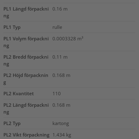
PL1 Längd förpackni
0.16
m
ng
PL1 Typ
rulle
PL1 Volym förpackni
0.0003328
m³
ng
PL2 Bredd förpackni
0.11
m
ng
PL2 Höjd förpacknin
0.168
m
g
PL2 Kvantitet
110
PL2 Längd förpackni
0.168
m
ng
PL2 Typ
kartong
PL2 Vikt förpackning
1.434
kg