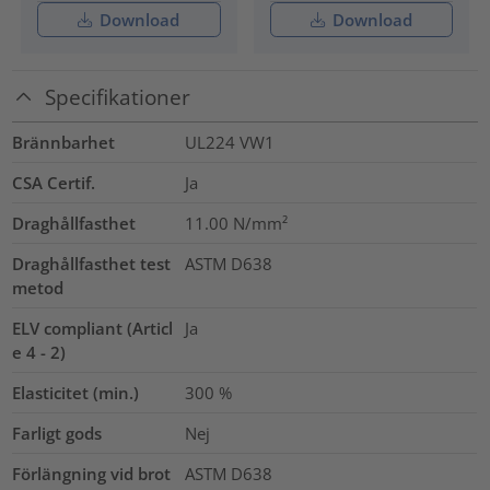
Download
Download
Specifikationer
Brännbarhet
UL224 VW1
CSA Certif.
Ja
Draghållfasthet
11.00
N/mm²
Draghållfasthet test
ASTM D638
metod
ELV compliant (Articl
Ja
e 4 - 2)
Elasticitet (min.)
300
%
Farligt gods
Nej
Förlängning vid brot
ASTM D638