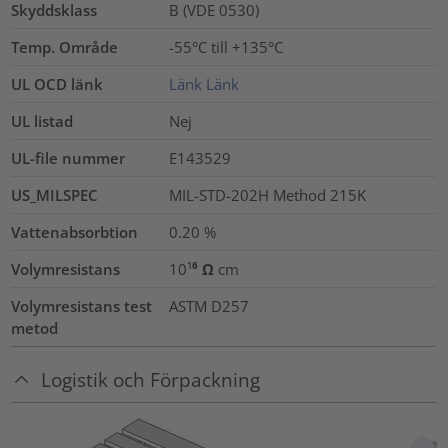
Skyddsklass
B (VDE 0530)
Temp. Område
-55°C till +135°C
UL OCD länk
Länk
Länk
UL listad
Nej
UL-file nummer
E143529
US_MILSPEC
MIL-STD-202H Method 215K
Vattenabsorbtion
0.20
%
Volymresistans
10¹⁶ Ω cm
Volymresistans test
ASTM D257
metod
Logistik och Förpackning