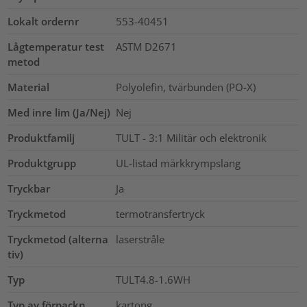
Lokalt ordernr
553-40451
Lågtemperatur test
ASTM D2671
metod
Material
Polyolefin, tvärbunden (PO-X)
Med inre lim (Ja/Nej)
Nej
Produktfamilj
TULT - 3:1 Militär och elektronik
Produktgrupp
UL-listad märkkrympslang
Tryckbar
Ja
Tryckmetod
termotransfertryck
Tryckmetod (alterna
laserstråle
tiv)
Typ
TULT4.8-1.6WH
Typ av förpackn.
kartong