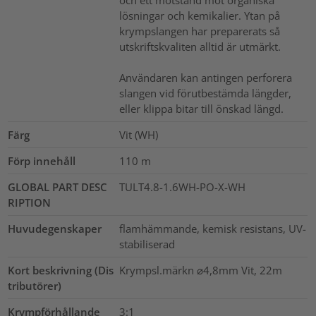
lösningar och kemikalier. Ytan på
krympslangen har preparerats så
utskriftskvaliten alltid är utmärkt.
Användaren kan antingen perforera
slangen vid förutbestämda längder,
eller klippa bitar till önskad längd.
Färg
Vit (WH)
Förp innehåll
110
m
GLOBAL PART DESC
TULT4.8-1.6WH-PO-X-WH
RIPTION
Huvudegenskaper
flamhämmande, kemisk resistans, UV-
stabiliserad
Kort beskrivning (Dis
Krympsl.märkn ⌀4,8mm Vit, 22m
tributörer)
Krympförhållande
3:1