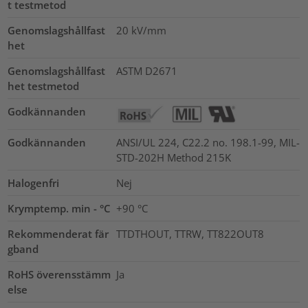
t testmetod
Genomslagshållfast
20
kV/mm
het
Genomslagshållfast
ASTM D2671
het testmetod
Godkännanden
Godkännanden
ANSI/UL 224, C22.2 no. 198.1-99, MIL-
STD-202H Method 215K
Halogenfri
Nej
Krymptemp. min - °C
+90 °C
Rekommenderat fär
TTDTHOUT, TTRW, TT822OUT8
gband
RoHS överensstämm
Ja
else