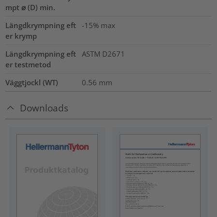
mpt ⌀ (D) min.
Längdkrympning eft
-15% max
er krymp
Längdkrympning eft
ASTM D2671
er testmetod
Väggtjockl (WT)
0.56
mm
Downloads