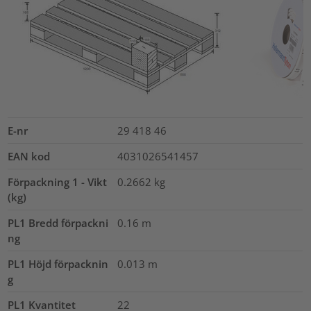
E-nr
29 418 46
EAN kod
4031026541457
Förpackning 1 - Vikt
0.2662
kg
(kg)
PL1 Bredd förpackni
0.16
m
ng
PL1 Höjd förpacknin
0.013
m
g
PL1 Kvantitet
22