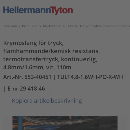
Startsida
>
Produkter
>
Märksystem
>
Etiketter för kontrollpaneler och apparat
Krympslang för tryck,
flamhämmande/kemisk resistans,
termotransfertryck, kontinuerlig,
4.8mm/1.6mm, vit, 110m
Art.-Nr. 553-40451
| TULT4.8-1.6WH-PO-X-WH
| E-nr 29 418 46
|
Kopiera artikelbeskrivning