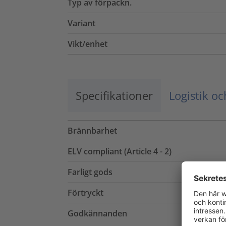
Typ av förpackn.
Variant
Vikt/enhet
Specifikationer
Logistik o
Brännbarhet
ELV compliant (Article 4 - 2)
Farligt gods
Förtryckt
Godkännanden