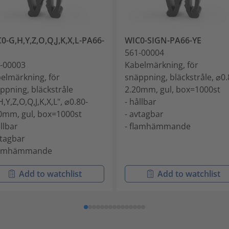
0-G,H,Y,Z,O,Q,J,K,X,L-PA66-
WIC0-SIGN-PA66-YE
561-00004
-00003
Kabelmärkning, för
elmärkning, för
snäppning, bläckstråle, ⌀0.
ppning, bläckstråle
2.20mm, gul, box=1000st
H,Y,Z,O,Q,J,K,X,L", ⌀0.80-
- hållbar
0mm, gul, box=1000st
- avtagbar
ållbar
- flamhämmande
vtagbar
flamhämmande
Add to watchlist
Add to watchlist