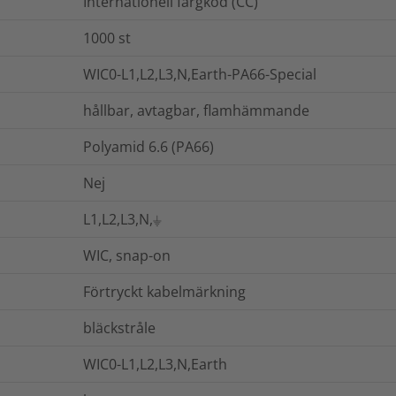
Internationell färgkod (CC)
1000
st
WIC0-L1,L2,L3,N,Earth-PA66-Special
hållbar, avtagbar, flamhämmande
Polyamid 6.6 (PA66)
Nej
L1,L2,L3,N,⏚
WIC, snap-on
Förtryckt kabelmärkning
bläckstråle
WIC0-L1,L2,L3,N,Earth