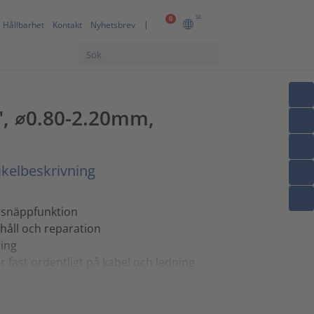
SE
0
Hållbarhet
Kontakt
Nyhetsbrev
", ⌀0.80-2.20mm,
ikelbeskrivning
 snäppfunktion
rhåll och reparation
ring
 fast ordentligt på kabel och ledning