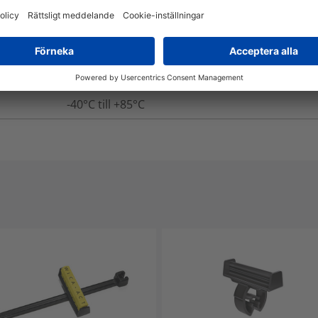
EN 60062, IEC 304
Ja
Ja
-40°C till +85°C