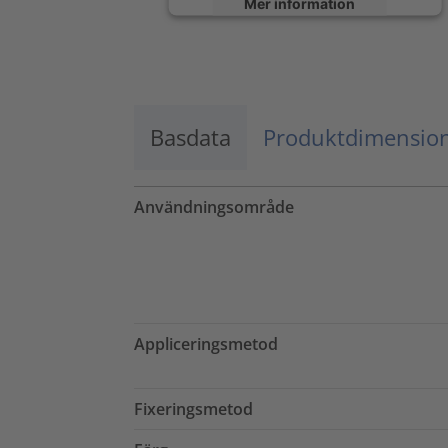
Mer information
Godkänn
powered by
Usercentrics Consent
Management Platform
Basdata
Produktdimensio
Användningsområde
Appliceringsmetod
Fixeringsmetod