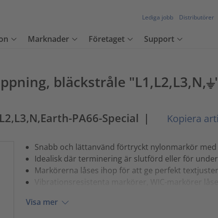
Lediga jobb
Distributörer
on
Marknader
Företaget
Support
ppning, bläckstråle "L1,L2,L3,N,⏚
L2,L3,N,Earth-PA66-Special
|
Kopiera art
Snabb och lättanvänd förtryckt nylonmarkör med
Idealisk där terminering är slutförd eller för unde
Markörerna låses ihop för att ge perfekt textjuste
Vibrationsresistenta markörer, WIC-markörer låser
Visa mer