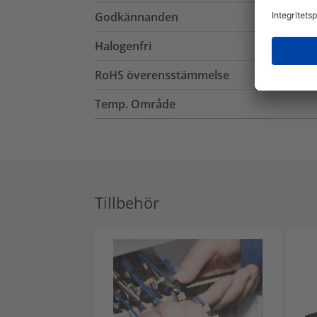
Godkännanden
Halogenfri
RoHS överensstämmelse
Temp. Område
Tillbehör