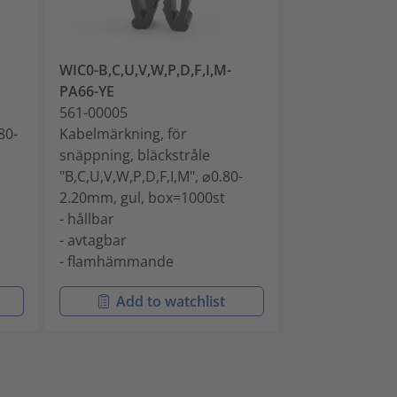
WIC0-B,C,U,V,W,P,D,F,I,M-
WIC0-A-PA66-
PA66-YE
561-00014
561-00005
Kabelmärkning
80-
Kabelmärkning, för
snäppning, blä
snäppning, bläckstråle
⌀0.80-2.20mm,
"B,C,U,V,W,P,D,F,I,M", ⌀0.80-
box=1000st
2.20mm, gul, box=1000st
- hållbar
- hållbar
- avtagbar
- avtagbar
- flamhämma
- flamhämmande
Add to watchlist
Add t