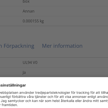
box
Annan
0.000155
kg
ch Förpackning
Mer information
UL94 V0
Ja
Nej
Ja