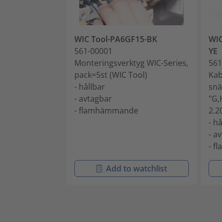
WIC Tool-PA6GF15-BK
WIC
561-00001
YE
Monteringsverktyg WIC-Series,
561
pack=5st (WIC Tool)
Kab
- hållbar
snä
- avtagbar
"G,
- flamhämmande
2.2
- h
- a
- 
Add to watchlist