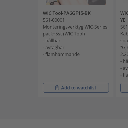
WIC Tool-PA6GF15-BK
WIC
561-00001
YE
Monteringsverktyg WIC-Series,
561
pack=5st (WIC Tool)
Kab
- hållbar
snä
- avtagbar
"G,
- flamhämmande
2.2
- h
- a
- 
Add to watchlist