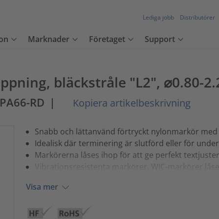
Lediga jobb
Distributörer
on
Marknader
Företaget
Support
ppning, bläckstråle "L2", ⌀0.80-
-PA66-RD
|
Kopiera artikelbeskrivning
Snabb och lättanvänd förtryckt nylonmarkör med
Idealisk där terminering är slutförd eller för unde
Markörerna låses ihop för att ge perfekt textjuste
Vibrationsresistenta markörer, WIC-markörer låser
Visa mer