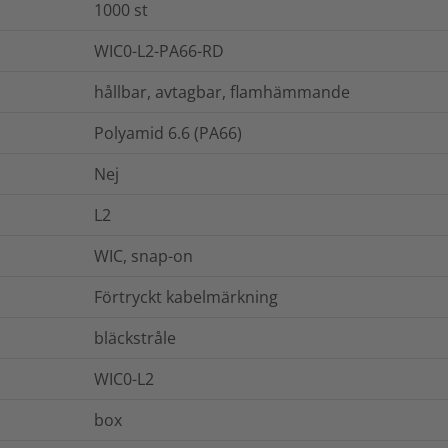
1000
st
WIC0-L2-PA66-RD
hållbar, avtagbar, flamhämmande
Polyamid 6.6 (PA66)
Nej
L2
WIC, snap-on
Förtryckt kabelmärkning
bläckstråle
WIC0-L2
box