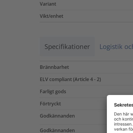
Variant
Vikt/enhet
Specifikationer
Logistik o
Brännbarhet
ELV compliant (Article 4 - 2)
Farligt gods
Förtryckt
Godkännanden
Godkännanden