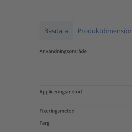
Godkänn
powered by
Usercentrics Consent
Management Platform
Basdata
Produktdimensio
Användningsområde
Appliceringsmetod
Fixeringsmetod
Färg