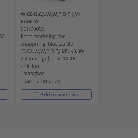
WIC0-B,C,U,V,W,P,D,F,I,M-
WIC0-A-PA66-
PA66-YE
561-00014
561-00005
Kabelmärkning
80-
Kabelmärkning, för
snäppning, blä
snäppning, bläckstråle
⌀0.80-2.20mm,
"B,C,U,V,W,P,D,F,I,M", ⌀0.80-
box=1000st
2.20mm, gul, box=1000st
- hållbar
- hållbar
- avtagbar
- avtagbar
- flamhämma
- flamhämmande
Add to watchlist
Add t