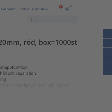
SE
0
Hållbarhet
Kontakt
Nyhetsbrev
2.20mm, röd, box=1000st
 snäppfunktion
rhåll och reparation
ring
 fast ordentligt på kabel och ledning