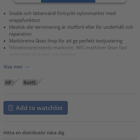
powered by
Usercentrics Consent Management Platform
Snabb och lättanvänd förtryckt nylonmarkör med
snäppfunktion
Idealisk där terminering är slutförd eller för underhåll och
reparation
Markörerna låses ihop för att ge perfekt textjustering
Vibrationsresistenta markörer, WIC-markörer låser fast
ordentligt på kabel och ledning
Visa mer
Add to watchlist
Hitta en distributör nära dig