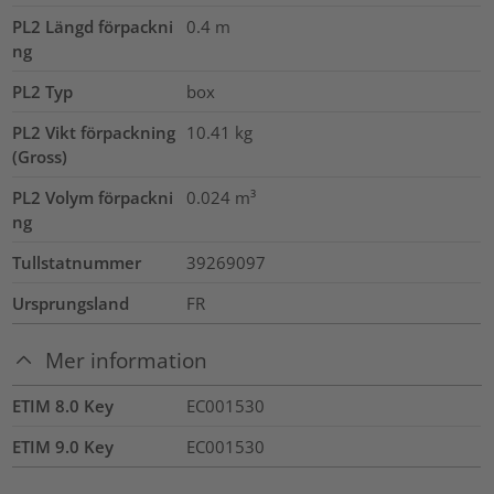
PL2 Längd förpackni
0.4
m
ng
PL2 Typ
box
PL2 Vikt förpackning
10.41
kg
(Gross)
PL2 Volym förpackni
0.024
m³
ng
Tullstatnummer
39269097
Ursprungsland
FR
Mer information
ETIM 8.0 Key
EC001530
ETIM 9.0 Key
EC001530