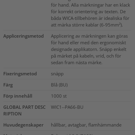
för hand. Alla märkningar har en klack
för korrekt orientering av texten. De
båda WICA-tillbehören är idealiska för
att märka större kablar (6-95mm²).
Appliceringsmetod
Applicering av märkningen kan göras
för hand eller med den ergonomiskt
designade applikatorn. Snäpp enkelt
på märket på kabeln, vrid, och för
sedan fram nästa märke.
Fixeringsmetod
snäpp
Färg
Blå (BU)
Förp innehåll
1000
st
GLOBAL PART DESC
WIC1--PA66-BU
RIPTION
Huvudegenskaper
hållbar, avtagbar, flamhämmande