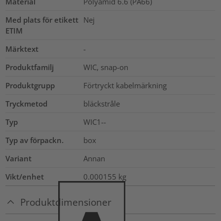
Material
Polyamid 6.6 (PA66)
Med plats för etikett
Nej
ETIM
Märktext
-
Produktfamilj
WIC, snap-on
Produktgrupp
Förtryckt kabelmärkning
Tryckmetod
bläckstråle
Typ
WIC1--
Typ av förpackn.
box
Variant
Annan
Vikt/enhet
0.000155
kg
Produktdimensioner