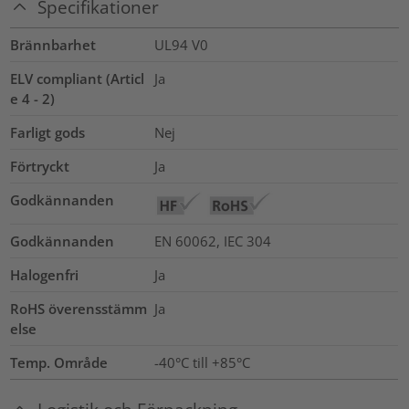
Specifikationer
Brännbarhet
UL94 V0
ELV compliant (Articl
Ja
e 4 - 2)
Farligt gods
Nej
Förtryckt
Ja
Godkännanden
Godkännanden
EN 60062, IEC 304
Halogenfri
Ja
RoHS överensstämm
Ja
else
Temp. Område
-40°C till +85°C