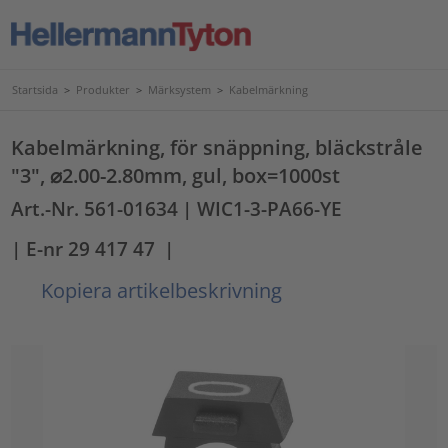
Startsida
>
Produkter
>
Märksystem
>
Kabelmärkning
Kabelmärkning, för snäppning, bläckstråle
"3", ⌀2.00-2.80mm, gul, box=1000st
Art.-Nr. 561-01634
| WIC1-3-PA66-YE
| E-nr 29 417 47
|
Kopiera artikelbeskrivning