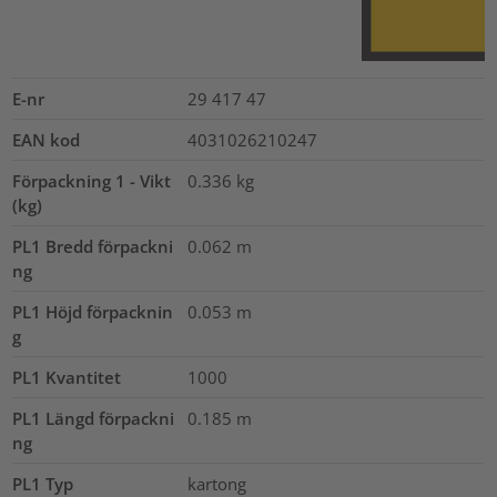
E-nr
29 417 47
EAN kod
4031026210247
Förpackning 1 - Vikt
0.336
kg
(kg)
PL1 Bredd förpackni
0.062
m
ng
PL1 Höjd förpacknin
0.053
m
g
PL1 Kvantitet
1000
PL1 Längd förpackni
0.185
m
ng
PL1 Typ
kartong