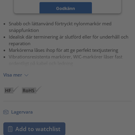
Godkänn
powered by
Usercentrics Consent Management Platform
Snabb och lättanvänd förtryckt nylonmarkör med
snäppfunktion
Idealisk där terminering är slutförd eller för underhåll och
reparation
Markörerna låses ihop för att ge perfekt textjustering
Vibrationsresistenta markörer, WIC-markörer låser fast
ordentligt på kabel och ledning
Visa mer
Lagervara
Add to watchlist