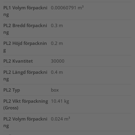
PL1 Volym förpackni
0.00060791
m³
ng
PL2 Bredd förpackni
0.3
m
ng
PL2 Höjd förpacknin
0.2
m
g
PL2 Kvantitet
30000
PL2 Längd förpackni
0.4
m
ng
PL2 Typ
box
PL2 Vikt förpackning
10.41
kg
(Gross)
PL2 Volym förpackni
0.024
m³
ng