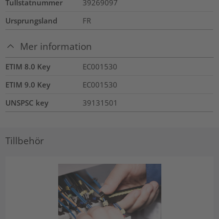
Tullstatnummer
39269097
Ursprungsland
FR
Mer information
ETIM 8.0 Key
EC001530
ETIM 9.0 Key
EC001530
UNSPSC key
39131501
Tillbehör