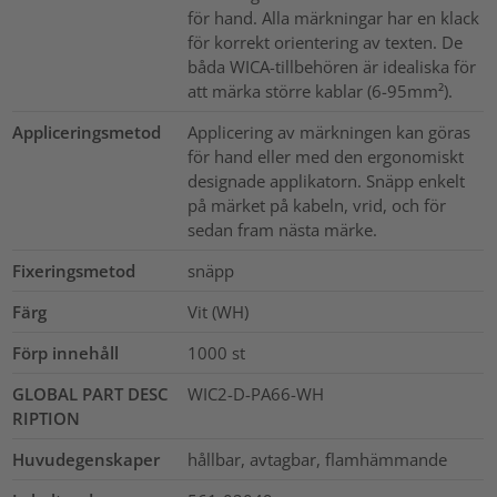
för hand. Alla märkningar har en klack
för korrekt orientering av texten. De
båda WICA-tillbehören är idealiska för
att märka större kablar (6-95mm²).
Appliceringsmetod
Applicering av märkningen kan göras
för hand eller med den ergonomiskt
designade applikatorn. Snäpp enkelt
på märket på kabeln, vrid, och för
sedan fram nästa märke.
Fixeringsmetod
snäpp
Färg
Vit (WH)
Förp innehåll
1000
st
GLOBAL PART DESC
WIC2-D-PA66-WH
RIPTION
Huvudegenskaper
hållbar, avtagbar, flamhämmande