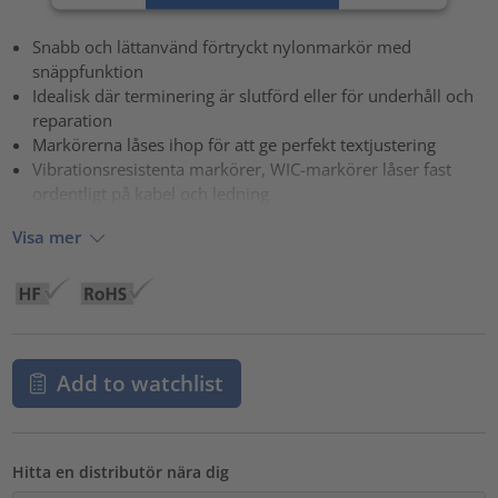
powered by
Usercentrics Consent Management Platform
Snabb och lättanvänd förtryckt nylonmarkör med
snäppfunktion
Idealisk där terminering är slutförd eller för underhåll och
reparation
Markörerna låses ihop för att ge perfekt textjustering
Vibrationsresistenta markörer, WIC-markörer låser fast
ordentligt på kabel och ledning
Visa mer
Add to watchlist
Hitta en distributör nära dig