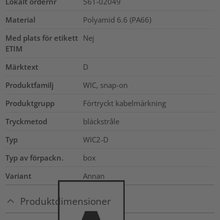
Lokalt ordernr
561-02049
Material
Polyamid 6.6 (PA66)
Med plats för etikett
Nej
ETIM
Märktext
D
Produktfamilj
WIC, snap-on
Produktgrupp
Förtryckt kabelmärkning
Tryckmetod
bläckstråle
Typ
WIC2-D
Typ av förpackn.
box
Variant
Annan
Produktdimensioner