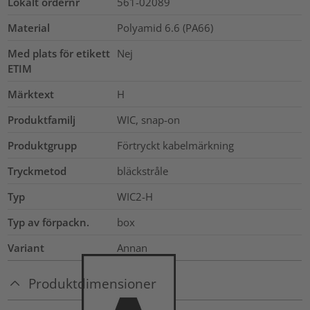
Lokalt ordernr
561-02089
Material
Polyamid 6.6 (PA66)
Med plats för etikett
Nej
ETIM
Märktext
H
Produktfamilj
WIC, snap-on
Produktgrupp
Förtryckt kabelmärkning
Tryckmetod
bläckstråle
Typ
WIC2-H
Typ av förpackn.
box
Variant
Annan
Produktdimensioner