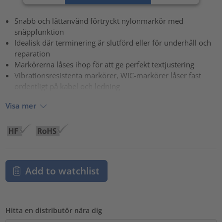
powered by
Usercentrics Consent Management Platform
Snabb och lättanvänd förtryckt nylonmarkör med
snäppfunktion
Idealisk där terminering är slutförd eller för underhåll och
reparation
Markörerna låses ihop för att ge perfekt textjustering
Vibrationsresistenta markörer, WIC-markörer låser fast
ordentligt på kabel och ledning
Visa mer
Add to watchlist
Hitta en distributör nära dig