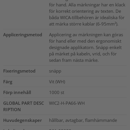
för hand. Alla märkningar har en klack
för korrekt orientering av texten. De
båda WICA-tillbehören är idealiska för
att märka större kablar (6-95mm²).
Appliceringsmetod
Applicering av märkningen kan göras
för hand eller med den ergonomiskt
designade applikatorn. Snäpp enkelt
på märket på kabeln, vrid, och för
sedan fram nästa märke.
Fixeringsmetod
snäpp
Färg
Vit (WH)
Förp innehåll
1000
st
GLOBAL PART DESC
WIC2-H-PA66-WH
RIPTION
Huvudegenskaper
hållbar, avtagbar, flamhämmande