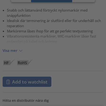
powered by
Usercentrics Consent Management Platform
Snabb och lättanvänd förtryckt nylonmarkör med
snäppfunktion
Idealisk där terminering är slutförd eller för underhåll och
reparation
Markörerna låses ihop för att ge perfekt textjustering
Vibrationsresistenta markörer, WIC-markörer låser fast
ordentligt på kabel och ledning
Visa mer
Add to watchlist
Hitta en distributör nära dig