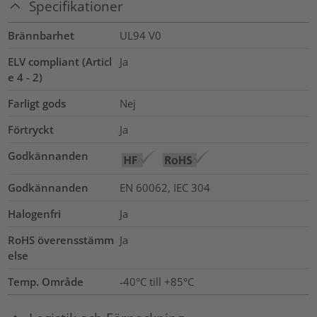
Specifikationer
Brännbarhet
UL94 V0
ELV compliant (Articl
Ja
e 4 - 2)
Farligt gods
Nej
Förtryckt
Ja
Godkännanden
Godkännanden
EN 60062, IEC 304
Halogenfri
Ja
RoHS överensstämm
Ja
else
Temp. Område
-40°C till +85°C