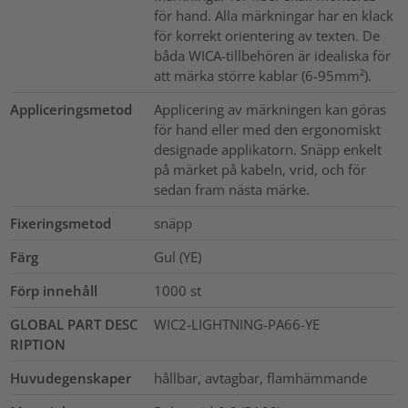
för hand. Alla märkningar har en klack
för korrekt orientering av texten. De
båda WICA-tillbehören är idealiska för
att märka större kablar (6-95mm²).
Appliceringsmetod
Applicering av märkningen kan göras
för hand eller med den ergonomiskt
designade applikatorn. Snäpp enkelt
på märket på kabeln, vrid, och för
sedan fram nästa märke.
Fixeringsmetod
snäpp
Färg
Gul (YE)
Förp innehåll
1000
st
GLOBAL PART DESC
WIC2-LIGHTNING-PA66-YE
RIPTION
Huvudegenskaper
hållbar, avtagbar, flamhämmande