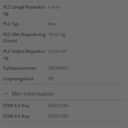
PL2 Längd förpackni
0.4
m
ng
PL2 Typ
box
PL2 Vikt förpackning
10.41
kg
(Gross)
PL2 Volym förpackni
0.024
m³
ng
Tullstatnummer
39269097
Ursprungsland
FR
Mer information
ETIM 8.0 Key
EC001530
ETIM 9.0 Key
EC001530