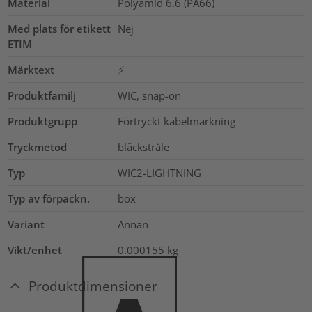
Material
Polyamid 6.6 (PA66)
Med plats för etikett
Nej
ETIM
Märktext
⚡
Produktfamilj
WIC, snap-on
Produktgrupp
Förtryckt kabelmärkning
Tryckmetod
bläckstråle
Typ
WIC2-LIGHTNING
Typ av förpackn.
box
Variant
Annan
Vikt/enhet
0.000155
kg
Produktdimensioner