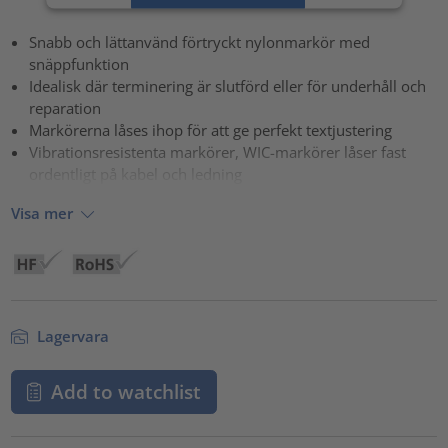
powered by
Usercentrics Consent Management Platform
Snabb och lättanvänd förtryckt nylonmarkör med
snäppfunktion
Idealisk där terminering är slutförd eller för underhåll och
reparation
Markörerna låses ihop för att ge perfekt textjustering
Vibrationsresistenta markörer, WIC-markörer låser fast
ordentligt på kabel och ledning
Visa mer
Lagervara
Add to watchlist