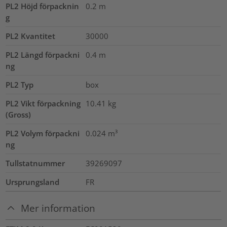
PL2 Höjd förpacknin
0.2
m
g
PL2 Kvantitet
30000
PL2 Längd förpackni
0.4
m
ng
PL2 Typ
box
PL2 Vikt förpackning
10.41
kg
(Gross)
PL2 Volym förpackni
0.024
m³
ng
Tullstatnummer
39269097
Ursprungsland
FR
Mer information