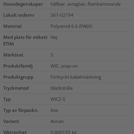
Huvudegenskaper
hållbar, avtagbar, flamhämmande
Lokalt ordernr
561-02194
Material
Polyamid 6.6 (PA66)
Med plats för etikett
Nej
ETIM
Märktext
S
Produktfamilj
WIC, snap-on
Produktgrupp
Förtryckt kabelmärkning
Tryckmetod
bläckstråle
Typ
WIC2-S
Typ av förpackn.
box
Variant
Annan
Vikt/enhet
0.000155
kg