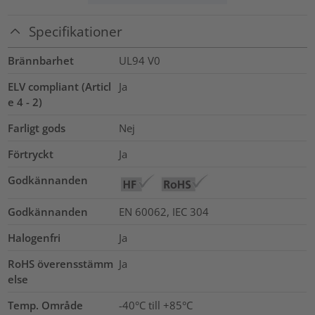
Specifikationer
Brännbarhet
UL94 V0
ELV compliant (Articl
Ja
e 4 - 2)
Farligt gods
Nej
Förtryckt
Ja
Godkännanden
Godkännanden
EN 60062, IEC 304
Halogenfri
Ja
RoHS överensstämm
Ja
else
Temp. Område
-40°C till +85°C