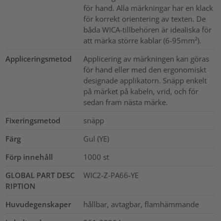
för hand. Alla märkningar har en klack
för korrekt orientering av texten. De
båda WICA-tillbehören är idealiska för
att märka större kablar (6-95mm²).
Appliceringsmetod
Applicering av märkningen kan göras
för hand eller med den ergonomiskt
designade applikatorn. Snäpp enkelt
på märket på kabeln, vrid, och för
sedan fram nästa märke.
Fixeringsmetod
snäpp
Färg
Gul (YE)
Förp innehåll
1000
st
GLOBAL PART DESC
WIC2-Z-PA66-YE
RIPTION
Huvudegenskaper
hållbar, avtagbar, flamhämmande