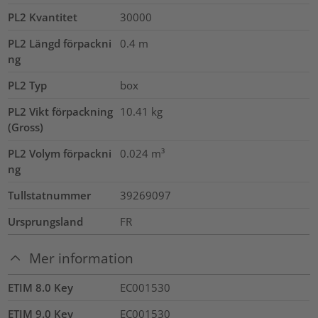
PL2 Kvantitet
30000
PL2 Längd förpackni
0.4
m
ng
PL2 Typ
box
PL2 Vikt förpackning
10.41
kg
(Gross)
PL2 Volym förpackni
0.024
m³
ng
Tullstatnummer
39269097
Ursprungsland
FR
Mer information
ETIM 8.0 Key
EC001530
ETIM 9.0 Key
EC001530