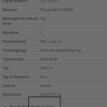
Lokalt ordernr
561-02264
Material
Polyamid 6.6 (PA66)
Med plats för etikett
Nej
ETIM
Märktext
Z
Produktfamilj
WIC, snap-on
Produktgrupp
Förtryckt kabelmärkning
Tryckmetod
bläckstråle
Typ
WIC2-Z
Typ av förpackn.
box
Variant
Annan
Vikt/enhet
0.000155
kg
Produktdimensioner