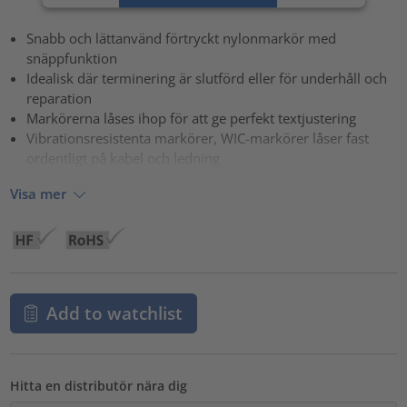
powered by
Usercentrics Consent Management Platform
Snabb och lättanvänd förtryckt nylonmarkör med
snäppfunktion
Idealisk där terminering är slutförd eller för underhåll och
reparation
Markörerna låses ihop för att ge perfekt textjustering
Vibrationsresistenta markörer, WIC-markörer låser fast
ordentligt på kabel och ledning
Visa mer
Add to watchlist
Hitta en distributör nära dig