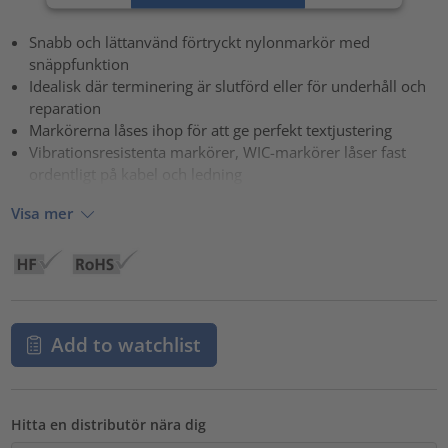
powered by
Usercentrics Consent Management Platform
Snabb och lättanvänd förtryckt nylonmarkör med
snäppfunktion
Idealisk där terminering är slutförd eller för underhåll och
reparation
Markörerna låses ihop för att ge perfekt textjustering
Vibrationsresistenta markörer, WIC-markörer låser fast
ordentligt på kabel och ledning
Visa mer
Add to watchlist
Hitta en distributör nära dig