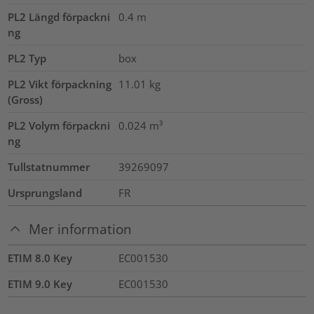
PL2 Längd förpackni
0.4
m
ng
PL2 Typ
box
PL2 Vikt förpackning
11.01
kg
(Gross)
PL2 Volym förpackni
0.024
m³
ng
Tullstatnummer
39269097
Ursprungsland
FR
Mer information
ETIM 8.0 Key
EC001530
ETIM 9.0 Key
EC001530