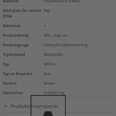
Material
Polyamid 6.6 (PA66)
Med plats för etikett
Nej
ETIM
Märktext
+
Produktfamilj
WIC, snap-on
Produktgrupp
Förtryckt kabelmärkning
Tryckmetod
bläckstråle
Typ
WIC3-+
Typ av förpackn.
box
Variant
Annan
Vikt/enhet
0.00033
kg
Produktdimensioner