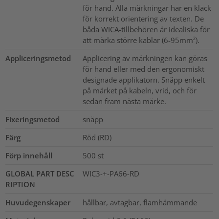
för hand. Alla märkningar har en klack
för korrekt orientering av texten. De
båda WICA-tillbehören är idealiska för
att märka större kablar (6-95mm²).
Appliceringsmetod
Applicering av märkningen kan göras
för hand eller med den ergonomiskt
designade applikatorn. Snäpp enkelt
på märket på kabeln, vrid, och för
sedan fram nästa märke.
Fixeringsmetod
snäpp
Färg
Röd (RD)
Förp innehåll
500
st
GLOBAL PART DESC
WIC3-+-PA66-RD
RIPTION
Huvudegenskaper
hållbar, avtagbar, flamhämmande