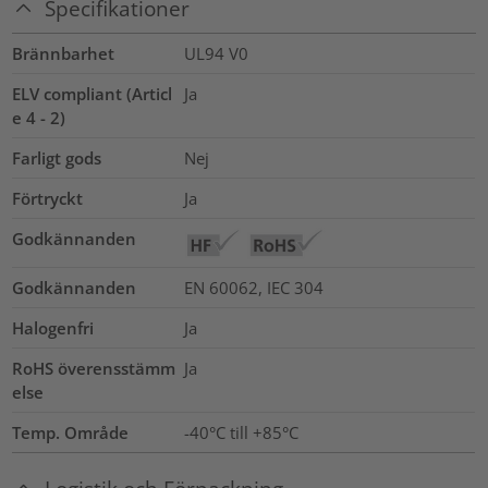
Specifikationer
Brännbarhet
UL94 V0
ELV compliant (Articl
Ja
e 4 - 2)
Farligt gods
Nej
Förtryckt
Ja
Godkännanden
Godkännanden
EN 60062, IEC 304
Halogenfri
Ja
RoHS överensstämm
Ja
else
Temp. Område
-40°C till +85°C