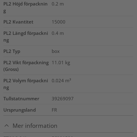
PL2 Höjd förpacknin
0.2
m
g
PL2 Kvantitet
15000
PL2 Längd förpackni
0.4
m
ng
PL2 Typ
box
PL2 Vikt förpackning
11.01
kg
(Gross)
PL2 Volym förpackni
0.024
m³
ng
Tullstatnummer
39269097
Ursprungsland
FR
Mer information