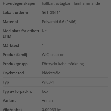
Huvudegenskaper
hållbar, avtagbar, flamhämmande
Lokalt ordernr
561-03611
Material
Polyamid 6.6 (PA66)
Med plats för etikett
Nej
ETIM
Märktext
1
Produktfamilj
WIC, snap-on
Produktgrupp
Förtryckt kabelmärkning
Tryckmetod
bläckstråle
Typ
WIC3-1
Typ av förpackn.
box
Variant
Annan
Vikt/enhet
0.00033
kg