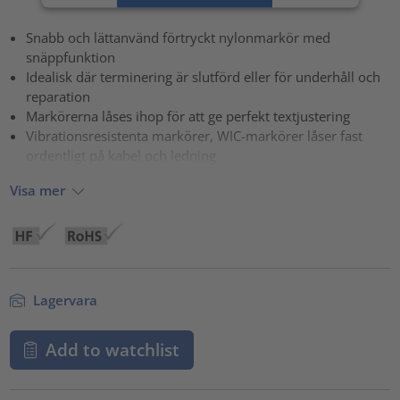
powered by
Usercentrics Consent Management Platform
Snabb och lättanvänd förtryckt nylonmarkör med
snäppfunktion
Idealisk där terminering är slutförd eller för underhåll och
reparation
Markörerna låses ihop för att ge perfekt textjustering
Vibrationsresistenta markörer, WIC-markörer låser fast
ordentligt på kabel och ledning
Visa mer
Lagervara
Add to watchlist