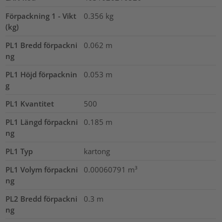
Förpackning 1 - Vikt
0.356
kg
(kg)
PL1 Bredd förpackni
0.062
m
ng
PL1 Höjd förpacknin
0.053
m
g
PL1 Kvantitet
500
PL1 Längd förpackni
0.185
m
ng
PL1 Typ
kartong
PL1 Volym förpackni
0.00060791
m³
ng
PL2 Bredd förpackni
0.3
m
ng