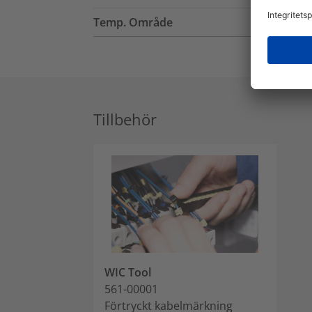
Temp. Område
Tillbehör
WIC Tool
561-00001
Förtryckt kabelmärkning