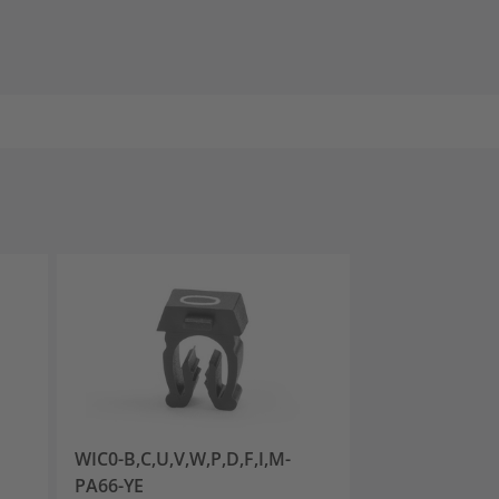
WIC0-B,C,U,V,W,P,D,F,I,M-
WIC0-A-PA66-
PA66-YE
561-00014