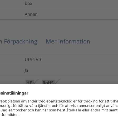
box
Annan
ch Förpackning
Mer information
UL94 V0
Ja
EN 60062, IEC 304
Ja
Ja