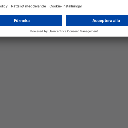
-40°C till +85°C