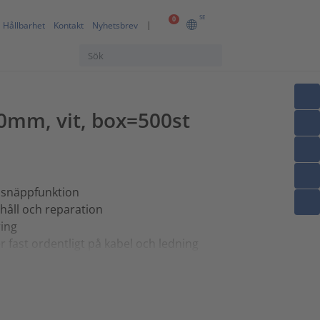
SE
0
Hållbarhet
Kontakt
Nyhetsbrev
30mm, vit, box=500st
 snäppfunktion
rhåll och reparation
ring
 fast ordentligt på kabel och ledning