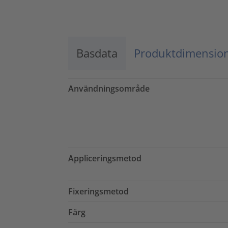
Godkänn
powered by
Usercentrics Consent
Management Platform
Basdata
Produktdimensio
Användningsområde
Appliceringsmetod
Fixeringsmetod
Färg