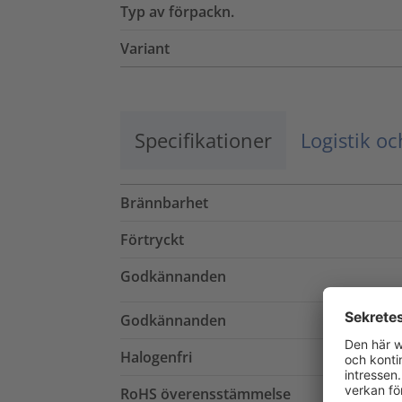
Typ av förpackn.
Variant
Specifikationer
Logistik o
Brännbarhet
Förtryckt
Godkännanden
Godkännanden
Halogenfri
RoHS överensstämmelse