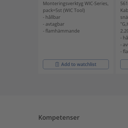
Monteringsverktyg WIC-Series,
561
pack=5st (WIC Tool)
Kab
- hållbar
snä
- avtagbar
"G,
- flamhämmande
2.2
- h
- a
- 
Add to watchlist
Kompetenser