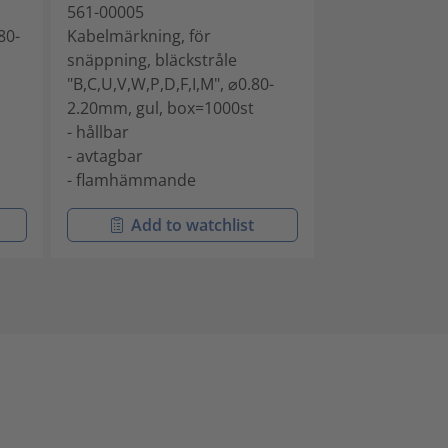
561-00005
Kabelmärkning
80-
Kabelmärkning, för
snäppning, blä
snäppning, bläckstråle
⌀0.80-2.20mm,
"B,C,U,V,W,P,D,F,I,M", ⌀0.80-
box=1000st
2.20mm, gul, box=1000st
- hållbar
- hållbar
- avtagbar
- avtagbar
- flamhämma
- flamhämmande
Add to watchlist
Add t