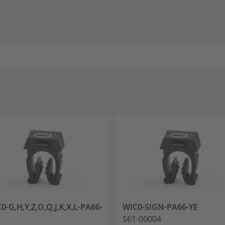
0-G,H,Y,Z,O,Q,J,K,X,L-PA66-
WIC0-SIGN-PA66-YE
561-00004