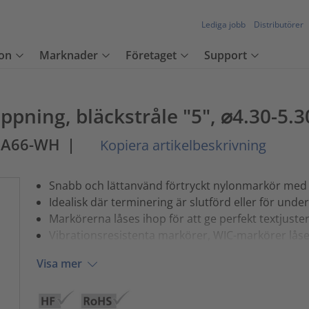
Lediga jobb
Distributörer
on
Marknader
Företaget
Support
ppning, bläckstråle "5", ⌀4.30-5.
PA66-WH
|
Kopiera artikelbeskrivning
Snabb och lättanvänd förtryckt nylonmarkör med
Idealisk där terminering är slutförd eller för unde
Markörerna låses ihop för att ge perfekt textjuste
Vibrationsresistenta markörer, WIC-markörer låser
Visa mer