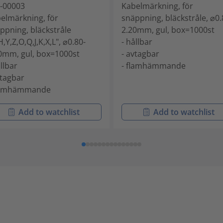
-00003
Kabelmärkning, för
elmärkning, för
snäppning, bläckstråle, ⌀0.
ppning, bläckstråle
2.20mm, gul, box=1000st
H,Y,Z,O,Q,J,K,X,L", ⌀0.80-
- hållbar
0mm, gul, box=1000st
- avtagbar
ållbar
- flamhämmande
vtagbar
flamhämmande
Add to watchlist
Add to watchlist