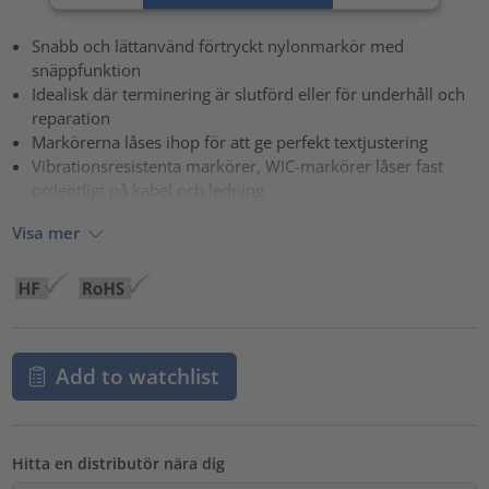
powered by
Usercentrics Consent Management Platform
Snabb och lättanvänd förtryckt nylonmarkör med
snäppfunktion
Idealisk där terminering är slutförd eller för underhåll och
reparation
Markörerna låses ihop för att ge perfekt textjustering
Vibrationsresistenta markörer, WIC-markörer låser fast
ordentligt på kabel och ledning
Visa mer
Add to watchlist
Hitta en distributör nära dig