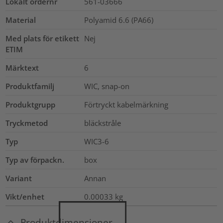
Lokalt ordernr
561-03666
Material
Polyamid 6.6 (PA66)
Med plats för etikett
Nej
ETIM
Märktext
6
Produktfamilj
WIC, snap-on
Produktgrupp
Förtryckt kabelmärkning
Tryckmetod
bläckstråle
Typ
WIC3-6
Typ av förpackn.
box
Variant
Annan
Vikt/enhet
0.00033
kg
Produktdimensioner