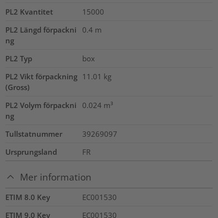
PL2 Kvantitet
15000
PL2 Längd förpackni
0.4
m
ng
PL2 Typ
box
PL2 Vikt förpackning
11.01
kg
(Gross)
PL2 Volym förpackni
0.024
m³
ng
Tullstatnummer
39269097
Ursprungsland
FR
Mer information
ETIM 8.0 Key
EC001530
ETIM 9.0 Key
EC001530