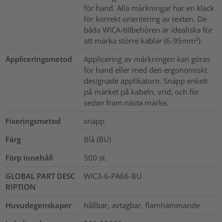
för hand. Alla märkningar har en klack
för korrekt orientering av texten. De
båda WICA-tillbehören är idealiska för
att märka större kablar (6-95mm²).
Appliceringsmetod
Applicering av märkningen kan göras
för hand eller med den ergonomiskt
designade applikatorn. Snäpp enkelt
på märket på kabeln, vrid, och för
sedan fram nästa märke.
Fixeringsmetod
snäpp
Färg
Blå (BU)
Förp innehåll
500
st
GLOBAL PART DESC
WIC3-6-PA66-BU
RIPTION
Huvudegenskaper
hållbar, avtagbar, flamhämmande