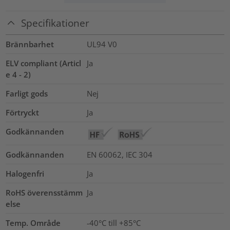
Specifikationer
Brännbarhet
UL94 V0
ELV compliant (Articl
Ja
e 4 - 2)
Farligt gods
Nej
Förtryckt
Ja
Godkännanden
Godkännanden
EN 60062, IEC 304
Halogenfri
Ja
RoHS överensstämm
Ja
else
Temp. Område
-40°C till +85°C