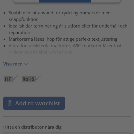
powered by
Usercentrics Consent Management Platform
Snabb och lättanvänd förtryckt nylonmarkör med
snäppfunktion
Idealisk där terminering är slutförd eller för underhåll och
reparation
Markörerna låses ihop för att ge perfekt textjustering
Vibrationsresistenta markörer, WIC-markörer låser fast
ordentligt på kabel och ledning
Visa mer
Add to watchlist
Hitta en distributör nära dig