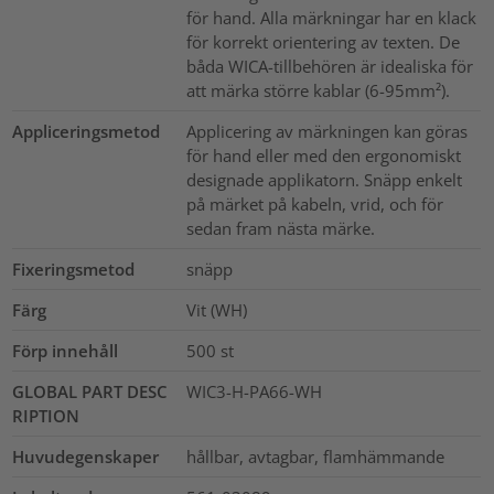
för hand. Alla märkningar har en klack
för korrekt orientering av texten. De
båda WICA-tillbehören är idealiska för
att märka större kablar (6-95mm²).
Appliceringsmetod
Applicering av märkningen kan göras
för hand eller med den ergonomiskt
designade applikatorn. Snäpp enkelt
på märket på kabeln, vrid, och för
sedan fram nästa märke.
Fixeringsmetod
snäpp
Färg
Vit (WH)
Förp innehåll
500
st
GLOBAL PART DESC
WIC3-H-PA66-WH
RIPTION
Huvudegenskaper
hållbar, avtagbar, flamhämmande