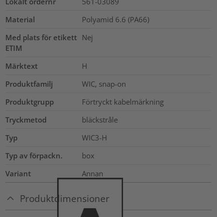
Lokalt ordernr
561-03089
Material
Polyamid 6.6 (PA66)
Med plats för etikett
Nej
ETIM
Märktext
H
Produktfamilj
WIC, snap-on
Produktgrupp
Förtryckt kabelmärkning
Tryckmetod
bläckstråle
Typ
WIC3-H
Typ av förpackn.
box
Variant
Annan
Produktdimensioner