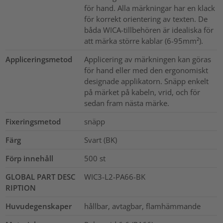
för hand. Alla märkningar har en klack
för korrekt orientering av texten. De
båda WICA-tillbehören är idealiska för
att märka större kablar (6-95mm²).
Appliceringsmetod
Applicering av märkningen kan göras
för hand eller med den ergonomiskt
designade applikatorn. Snäpp enkelt
på märket på kabeln, vrid, och för
sedan fram nästa märke.
Fixeringsmetod
snäpp
Färg
Svart (BK)
Förp innehåll
500
st
GLOBAL PART DESC
WIC3-L2-PA66-BK
RIPTION
Huvudegenskaper
hållbar, avtagbar, flamhämmande