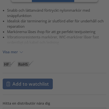
powered by
Usercentrics Consent Management Platform
Snabb och lättanvänd förtryckt nylonmarkör med
snäppfunktion
Idealisk där terminering är slutförd eller för underhåll och
reparation
Markörerna låses ihop för att ge perfekt textjustering
Vibrationsresistenta markörer, WIC-markörer låser fast
ordentligt på kabel och ledning
Visa mer
Add to watchlist
Hitta en distributör nära dig