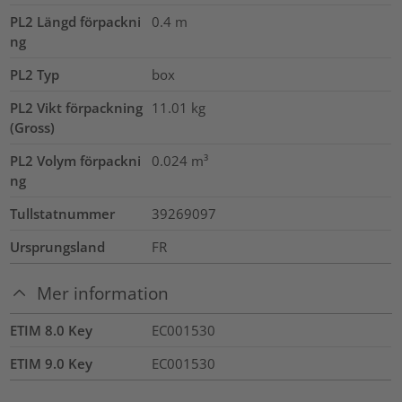
PL2 Längd förpackni
0.4
m
ng
PL2 Typ
box
PL2 Vikt förpackning
11.01
kg
(Gross)
PL2 Volym förpackni
0.024
m³
ng
Tullstatnummer
39269097
Ursprungsland
FR
Mer information
ETIM 8.0 Key
EC001530
ETIM 9.0 Key
EC001530