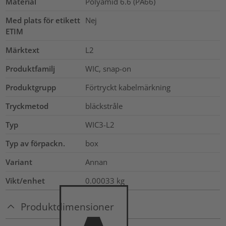
Material
Polyamid 6.6 (PA66)
Med plats för etikett
Nej
ETIM
Märktext
L2
Produktfamilj
WIC, snap-on
Produktgrupp
Förtryckt kabelmärkning
Tryckmetod
bläckstråle
Typ
WIC3-L2
Typ av förpackn.
box
Variant
Annan
Vikt/enhet
0.00033
kg
Produktdimensioner