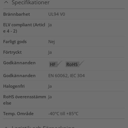
Specifikationer
Brännbarhet
UL94 V0
ELV compliant (Articl
Ja
e 4 - 2)
Farligt gods
Nej
Förtryckt
Ja
Godkännanden
Godkännanden
EN 60062, IEC 304
Halogenfri
Ja
RoHS överensstämm
Ja
else
Temp. Område
-40°C till +85°C