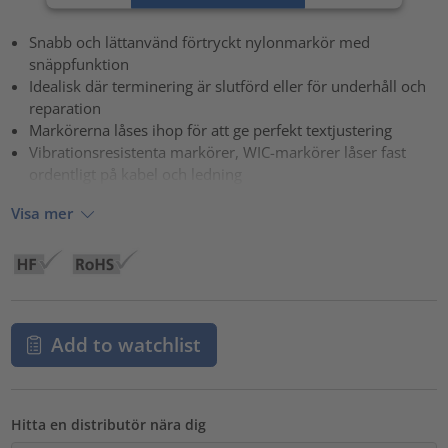
powered by
Usercentrics Consent Management Platform
Snabb och lättanvänd förtryckt nylonmarkör med
snäppfunktion
Idealisk där terminering är slutförd eller för underhåll och
reparation
Markörerna låses ihop för att ge perfekt textjustering
Vibrationsresistenta markörer, WIC-markörer låser fast
ordentligt på kabel och ledning
Visa mer
Add to watchlist
Hitta en distributör nära dig