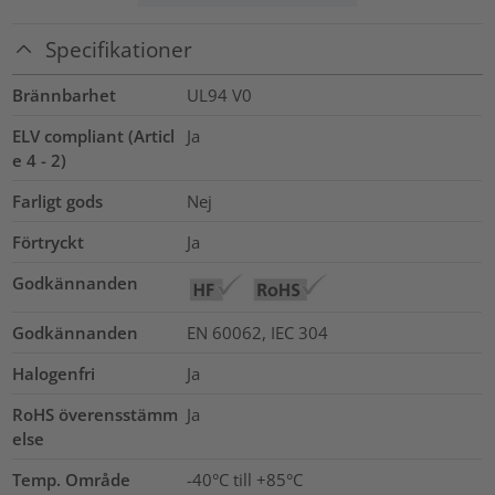
Specifikationer
Brännbarhet
UL94 V0
ELV compliant (Articl
Ja
e 4 - 2)
Farligt gods
Nej
Förtryckt
Ja
Godkännanden
Godkännanden
EN 60062, IEC 304
Halogenfri
Ja
RoHS överensstämm
Ja
else
Temp. Område
-40°C till +85°C