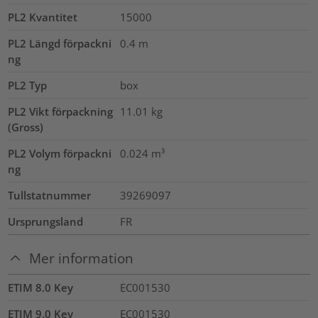
PL2 Kvantitet
15000
PL2 Längd förpackni
0.4
m
ng
PL2 Typ
box
PL2 Vikt förpackning
11.01
kg
(Gross)
PL2 Volym förpackni
0.024
m³
ng
Tullstatnummer
39269097
Ursprungsland
FR
Mer information
ETIM 8.0 Key
EC001530
ETIM 9.0 Key
EC001530