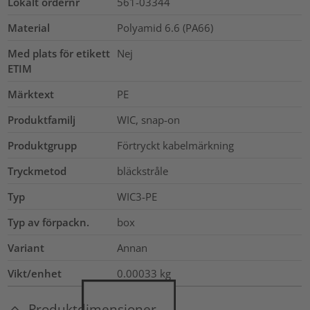
Lokalt ordernr
561-03344
Material
Polyamid 6.6 (PA66)
Med plats för etikett
Nej
ETIM
Märktext
PE
Produktfamilj
WIC, snap-on
Produktgrupp
Förtryckt kabelmärkning
Tryckmetod
bläckstråle
Typ
WIC3-PE
Typ av förpackn.
box
Variant
Annan
Vikt/enhet
0.00033
kg
Produktdimensioner