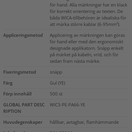
för hand. Alla märkningar har en klack
för korrekt orientering av texten. De
båda WICA-tillbehören är idealiska för
att märka större kablar (6-95mm²).
Appliceringsmetod
Applicering av märkningen kan göras
för hand eller med den ergonomiskt
designade applikatorn. Snäpp enkelt
på märket på kabeln, vrid, och för
sedan fram nästa märke.
Fixeringsmetod
snäpp
Färg
Gul (YE)
Förp innehåll
500
st
GLOBAL PART DESC
WIC3-PE-PA66-YE
RIPTION
Huvudegenskaper
hållbar, avtagbar, flamhämmande