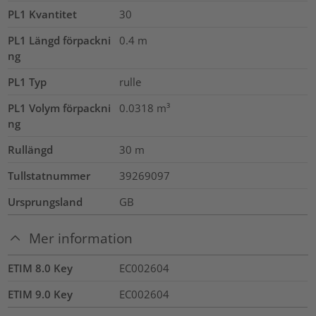
PL1 Kvantitet
30
PL1 Längd förpackni
0.4
m
ng
PL1 Typ
rulle
PL1 Volym förpackni
0.0318
m³
ng
Rullängd
30
m
Tullstatnummer
39269097
Ursprungsland
GB
Mer information
ETIM 8.0 Key
EC002604
ETIM 9.0 Key
EC002604