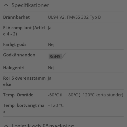
Specifikationer
Brännbarhet
UL94 V2, FMVSS 302 Typ B
ELV compliant (Articl
Ja
e 4 - 2)
Farligt gods
Nej
Godkännanden
Halogenfri
Nej
RoHS överensstämm
Ja
else
Temp. Område
-60°C till +80°C (+120°C korta stunder)
Temp. kortvarigt ma
+120
°C
x
Logistik och Förpackning