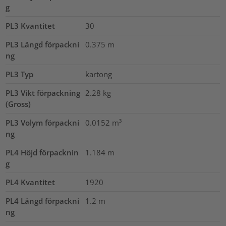
g
PL3 Kvantitet
30
PL3 Längd förpackni
0.375
m
ng
PL3 Typ
kartong
PL3 Vikt förpackning
2.28
kg
(Gross)
PL3 Volym förpackni
0.0152
m³
ng
PL4 Höjd förpacknin
1.184
m
g
PL4 Kvantitet
1920
PL4 Längd förpackni
1.2
m
ng