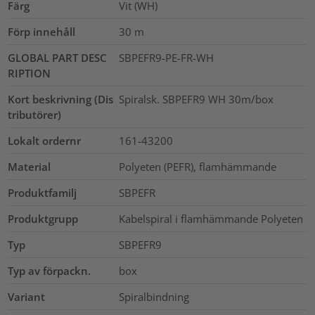
Färg
Vit (WH)
Förp innehåll
30
m
GLOBAL PART DESC
SBPEFR9-PE-FR-WH
RIPTION
Kort beskrivning (Dis
Spiralsk. SBPEFR9 WH 30m/box
tributörer)
Lokalt ordernr
161-43200
Material
Polyeten (PEFR), flamhämmande
Produktfamilj
SBPEFR
Produktgrupp
Kabelspiral i flamhämmande Polyeten
Typ
SBPEFR9
Typ av förpackn.
box
Variant
Spiralbindning