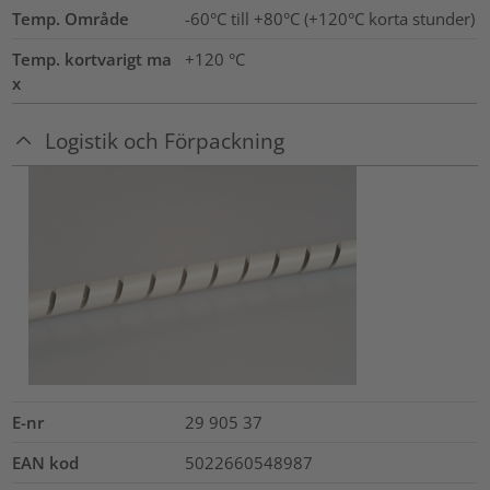
Temp. Område
-60°C till +80°C (+120°C korta stunder)
Temp. kortvarigt ma
+120
°C
x
Logistik och Förpackning
E-nr
29 905 37
EAN kod
5022660548987