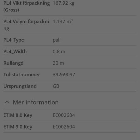
PL4 Vikt förpackning
167.92
kg
(Gross)
PL4 Volym förpackni
1.137
m³
ng
PL4_Type
pall
PL4_Width
0.8
m
Rullängd
30
m
Tullstatnummer
39269097
Ursprungsland
GB
Mer information
ETIM 8.0 Key
EC002604
ETIM 9.0 Key
EC002604