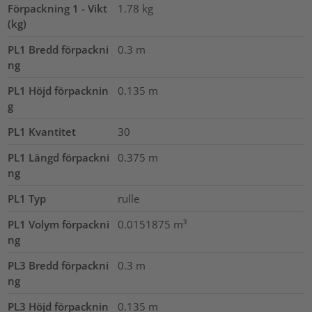
Förpackning 1 - Vikt
1.78
kg
(kg)
PL1 Bredd förpackni
0.3
m
ng
PL1 Höjd förpacknin
0.135
m
g
PL1 Kvantitet
30
PL1 Längd förpackni
0.375
m
ng
PL1 Typ
rulle
PL1 Volym förpackni
0.0151875
m³
ng
PL3 Bredd förpackni
0.3
m
ng
PL3 Höjd förpacknin
0.135
m