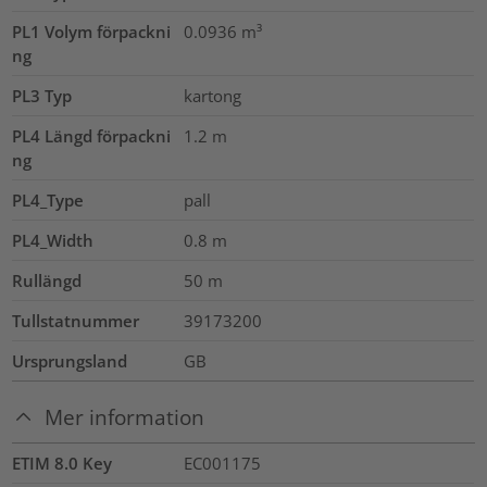
PL1 Volym förpackni
0.0936
m³
ng
PL3 Typ
kartong
PL4 Längd förpackni
1.2
m
ng
PL4_Type
pall
PL4_Width
0.8
m
Rullängd
50
m
Tullstatnummer
39173200
Ursprungsland
GB
Mer information
ETIM 8.0 Key
EC001175