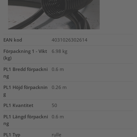
EAN kod
4031026302614
Förpackning 1 - Vikt
6.98
kg
(kg)
PL1 Bredd förpackni
0.6
m
ng
PL1 Höjd förpacknin
0.26
m
g
PL1 Kvantitet
50
PL1 Längd förpackni
0.6
m
ng
PL1 Typ
rulle