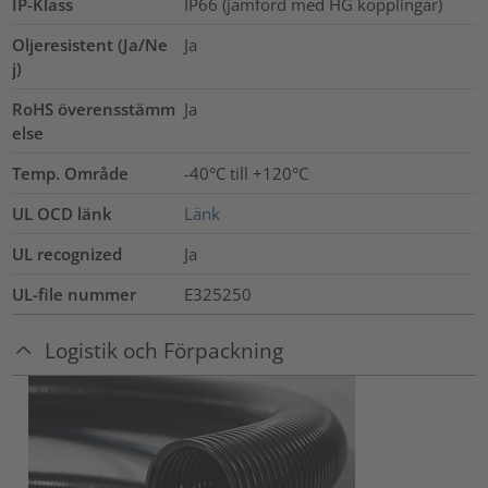
IP-Klass
IP66 (jämförd med HG kopplingar)
Oljeresistent (Ja/Ne
Ja
j)
RoHS överensstämm
Ja
else
Temp. Område
-40°C till +120°C
UL OCD länk
Länk
UL recognized
Ja
UL-file nummer
E325250
Logistik och Förpackning