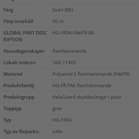
Färg
Svart (BK)
Förp innehåll
50
m
GLOBAL PART DESC
HG-FR34-PA6FR-BK
RIPTION
Huvudegenskaper
flamhämmande
Lokalt ordernr
166-11405
Material
Polyamid 6 flamhämmande (PA6FR)
Produktfamilj
HG-FR PA6 flamhämmande
Produktgrupp
HelaGuard skyddsslangar i plast
Topptyp
grov
Typ
HG-FR34
Typ av förpackn.
rulle