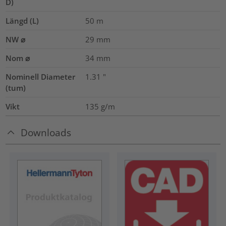
D)
Längd (L)
50
m
NW ⌀
29
mm
Nom ⌀
34
mm
Nominell Diameter
1.31
"
(tum)
Vikt
135
g/m
Downloads