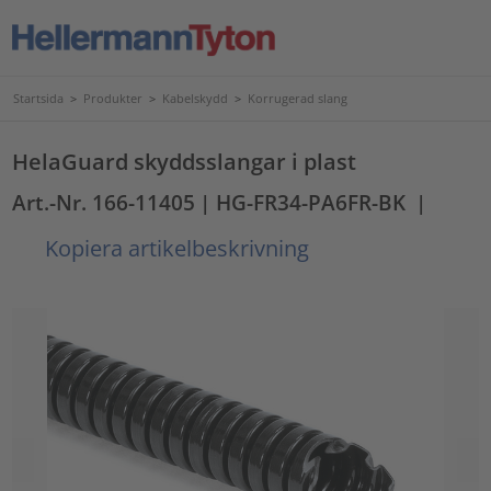
Startsida
>
Produkter
>
Kabelskydd
>
Korrugerad slang
HelaGuard skyddsslangar i plast
Art.-Nr. 166-11405
| HG-FR34-PA6FR-BK
|
Kopiera artikelbeskrivning