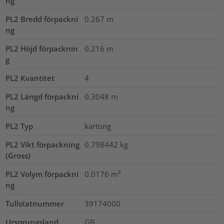
ng
PL2 Bredd förpackni
0.267
m
ng
PL2 Höjd förpacknin
0.216
m
g
PL2 Kvantitet
4
PL2 Längd förpackni
0.3048
m
ng
PL2 Typ
kartong
PL2 Vikt förpackning
0.798442
kg
(Gross)
PL2 Volym förpackni
0.0176
m³
ng
Tullstatnummer
39174000
Ursprungsland
GB