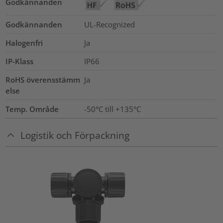
Godkännanden
Godkännanden
UL-Recognized
Halogenfri
Ja
IP-Klass
IP66
RoHS överensstämm
Ja
else
Temp. Område
-50°C till +135°C
Logistik och Förpackning