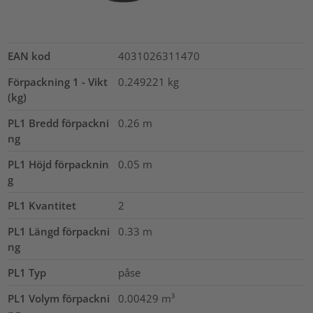
EAN kod
4031026311470
Förpackning 1 - Vikt
0.249221
kg
(kg)
PL1 Bredd förpackni
0.26
m
ng
PL1 Höjd förpacknin
0.05
m
g
PL1 Kvantitet
2
PL1 Längd förpackni
0.33
m
ng
PL1 Typ
påse
PL1 Volym förpackni
0.00429
m³