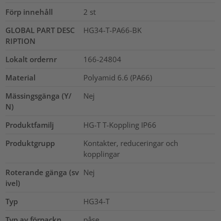
Förp innehåll
2
st
GLOBAL PART DESC
HG34-T-PA66-BK
RIPTION
Lokalt ordernr
166-24804
Material
Polyamid 6.6 (PA66)
Mässingsgänga (Y/
Nej
N)
Produktfamilj
HG-T T-Koppling IP66
Produktgrupp
Kontakter, reduceringar och
kopplingar
Roterande gänga (sv
Nej
ivel)
Typ
HG34-T
Typ av förpackn.
påse