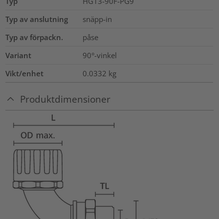
Typ
HG13-90F-PG9
Typ av anslutning
snäpp-in
Typ av förpackn.
påse
Variant
90°-vinkel
Vikt/enhet
0.0332
kg
Produktdimensioner