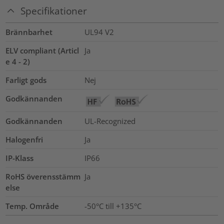
Specifikationer
Brännbarhet
UL94 V2
ELV compliant (Articl
Ja
e 4 - 2)
Farligt gods
Nej
Godkännanden
Godkännanden
UL-Recognized
Halogenfri
Ja
IP-Klass
IP66
RoHS överensstämm
Ja
else
Temp. Område
-50°C till +135°C