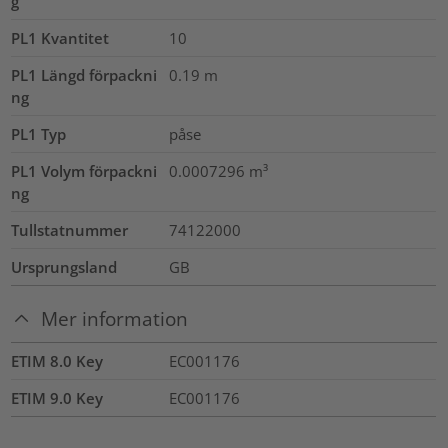
g
PL1 Kvantitet
10
PL1 Längd förpackni
0.19
m
ng
PL1 Typ
påse
PL1 Volym förpackni
0.0007296
m³
ng
Tullstatnummer
74122000
Ursprungsland
GB
Mer information
ETIM 8.0 Key
EC001176
ETIM 9.0 Key
EC001176