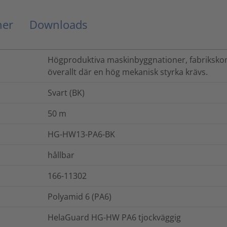
ner
Downloads
Högproduktiva maskinbyggnationer, fabrikskon
överallt där en hög mekanisk styrka krävs.
Svart (BK)
50
m
HG-HW13-PA6-BK
hållbar
166-11302
Polyamid 6 (PA6)
HelaGuard HG-HW PA6 tjockväggig