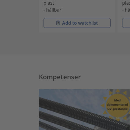
plast
pla
- hållbar
- h
Add to watchlist
Kompetenser