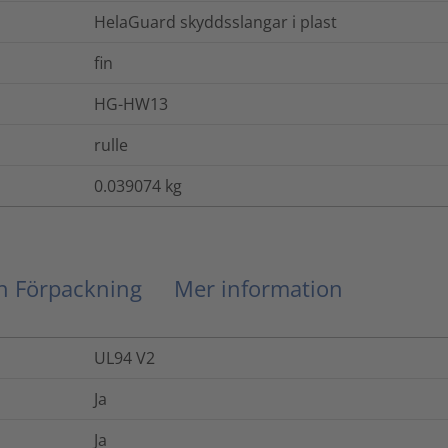
HelaGuard skyddsslangar i plast
fin
HG-HW13
rulle
0.039074
kg
ch Förpackning
Mer information
UL94 V2
Ja
Ja