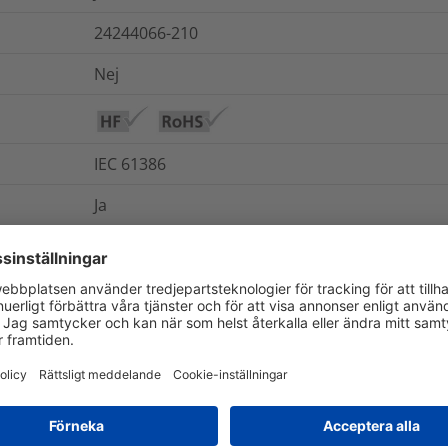
24244066-210
Nej
IEC 61386
Ja
IP66 (jämförd med HG kopplingar)
Ja
Ja
-40°C till +120°C