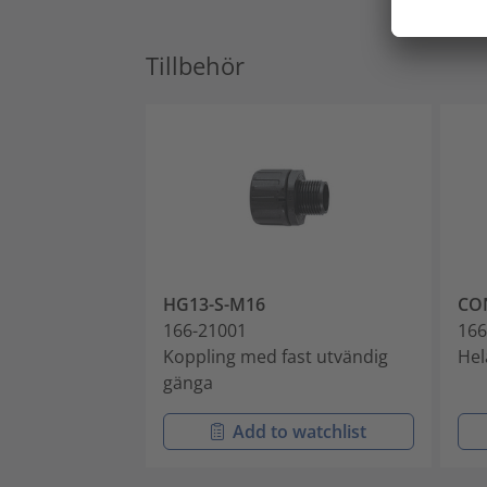
Tillbehör
HG13-S-M16
CO
166-21001
166
Koppling med fast utvändig
Hel
gänga
Add to watchlist