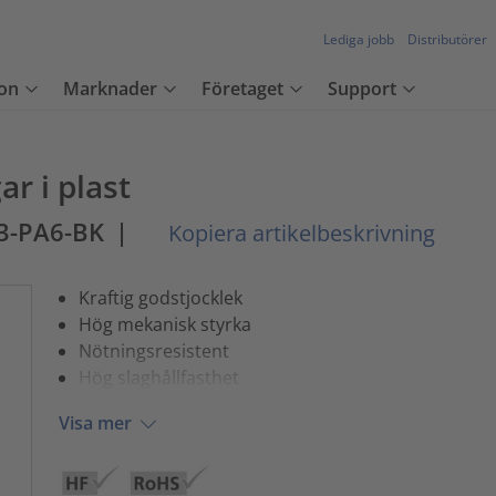
Lediga jobb
Distributörer
on
Marknader
Företaget
Support
r i plast
3-PA6-BK
|
Kopiera artikelbeskrivning
Kraftig godstjocklek
Hög mekanisk styrka
Nötningsresistent
Hög slaghållfasthet
Visa mer