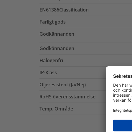
EN61386Classification
Farligt gods
Godkännanden
Godkännanden
Halogenfri
IP-Klass
Oljeresistent (Ja/Nej)
RoHS överensstämmelse
Temp. Område