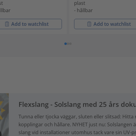
st
plast
ållbar
- hållbar
Add to watchlist
Add to watchlist
Flexslang - Solslang med 25 års d
Tunna eller tjocka väggar, sluten eller slitsad: Hi
kopplingar och hållare. NYHET just nu: Solslangen är 
slang vid installationer utomhus tack vare sin UV-p