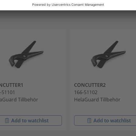
NCUTTER1
CONCUTTER2
-51101
166-51102
aGuard Tillbehör
HelaGuard Tillbehör
Add to watchlist
Add to watchlist