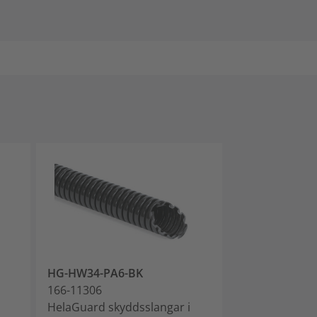
HG-HW34-PA6-BK
HG-HW42-PA6
166-11306
166-11307
HelaGuard skyddsslangar i
HelaGuard sky