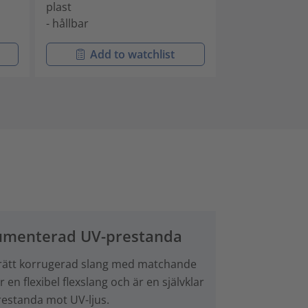
plast
plast
- hållbar
- hållbar
Add to watchlist
Add t
okumenterad UV-prestanda
tta rätt korrugerad slang med matchande
en flexibel flexslang och är en självklar
restanda mot UV-ljus.