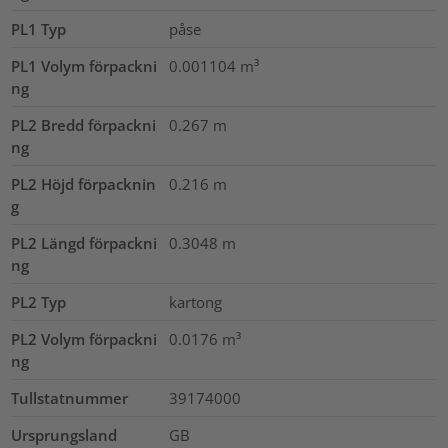
PL1 Typ
påse
PL1 Volym förpackni
0.001104
m³
ng
PL2 Bredd förpackni
0.267
m
ng
PL2 Höjd förpacknin
0.216
m
g
PL2 Längd förpackni
0.3048
m
ng
PL2 Typ
kartong
PL2 Volym förpackni
0.0176
m³
ng
Tullstatnummer
39174000
Ursprungsland
GB