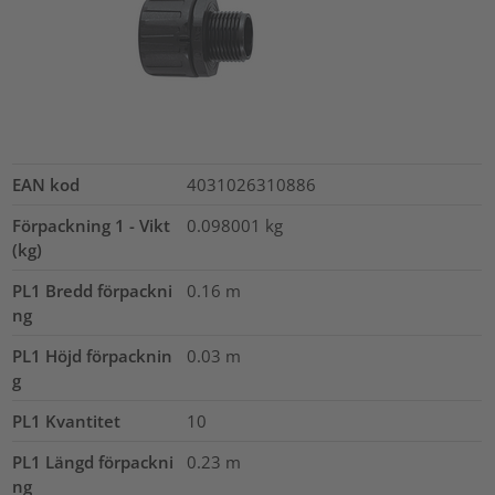
EAN kod
4031026310886
Förpackning 1 - Vikt
0.098001
kg
(kg)
PL1 Bredd förpackni
0.16
m
ng
PL1 Höjd förpacknin
0.03
m
g
PL1 Kvantitet
10
PL1 Längd förpackni
0.23
m
ng