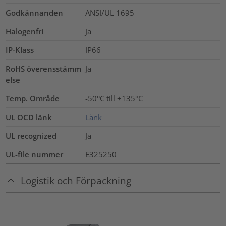
Godkännanden
ANSI/UL 1695
Halogenfri
Ja
IP-Klass
IP66
RoHS överensstämm
Ja
else
Temp. Område
-50°C till +135°C
UL OCD länk
Länk
UL recognized
Ja
UL-file nummer
E325250
Logistik och Förpackning