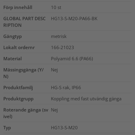
Förp innehåll
10
st
GLOBAL PART DESC
HG13-S-M20-PA66-BK
RIPTION
Gängtyp
metrisk
Lokalt ordernr
166-21023
Material
Polyamid 6.6 (PA66)
Mässingsgänga (Y/
Nej
N)
Produktfamilj
HG-S rak, IP66
Produktgrupp
Koppling med fast utvändig gänga
Roterande gänga (sv
Nej
ivel)
Typ
HG13-S-M20