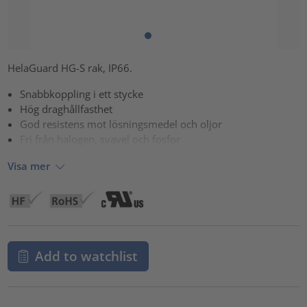
HelaGuard HG-S rak, IP66.
Snabbkoppling i ett stycke
Hög draghållfasthet
God resistens mot lösningsmedel och oljor
Fri från halogen, svavel och fosfor
Visa mer
Add to watchlist