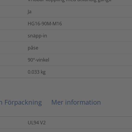
Ja
HG16-90M-M16
snäpp-in
påse
90°-vinkel
0.033
kg
ch Förpackning
Mer information
UL94 V2