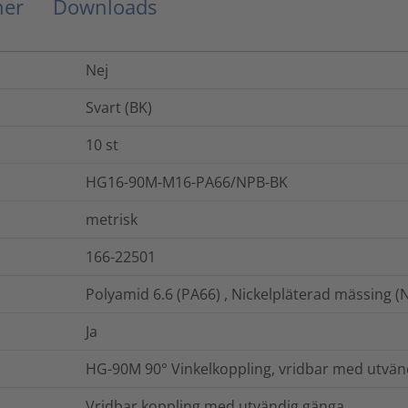
ner
Downloads
Nej
Svart (BK)
10
st
HG16-90M-M16-PA66/NPB-BK
metrisk
166-22501
Polyamid 6.6 (PA66) , Nickelpläterad mässing (
Ja
HG-90M 90° Vinkelkoppling, vridbar med utvän
Vridbar koppling med utvändig gänga