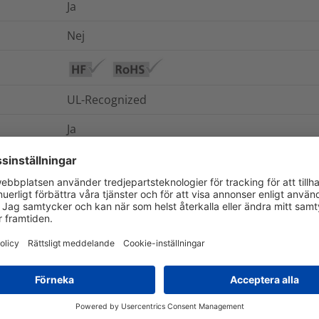
Ja
Nej
UL-Recognized
Ja
IP66
Ja
-50°C till +135°C