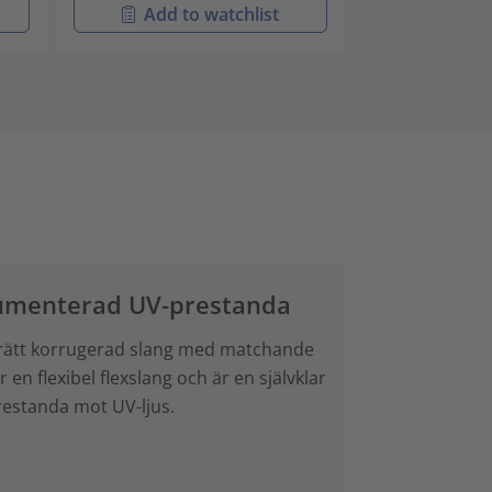
Add to watchlist
Add t
okumenterad UV-prestanda
tta rätt korrugerad slang med matchande
en flexibel flexslang och är en självklar
restanda mot UV-ljus.