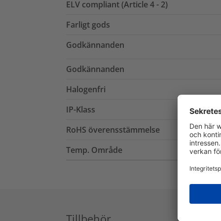
ELV compliant (Article 4 - 2)
Farligt gods
Godkännanden
Godkännanden
Halogenfri
IP-Klass
RoHS överensstämmelse
Temp. Område
Tillbehör