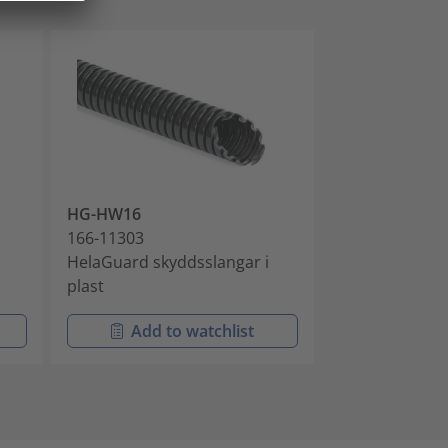
HG-HW16
HG-FR16
166-11303
166-11402
HelaGuard skyddsslangar i
HelaGuard sky
plast
plast
Add to watchlist
Add t