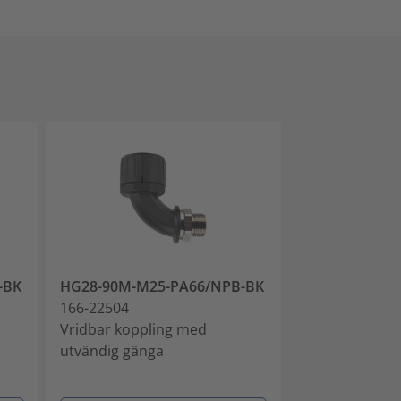
-BK
HG28-90M-M25-PA66/NPB-BK
HG34-90M-M3
166-22504
166-22505
Vridbar koppling med
Vridbar koppl
utvändig gänga
utvändig gäng