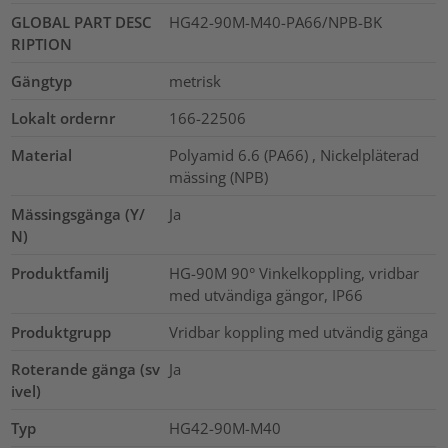
GLOBAL PART DESC
HG42-90M-M40-PA66/NPB-BK
RIPTION
Gängtyp
metrisk
Lokalt ordernr
166-22506
Material
Polyamid 6.6 (PA66) , Nickelpläterad
mässing (NPB)
Mässingsgänga (Y/
Ja
N)
Produktfamilj
HG-90M 90° Vinkelkoppling, vridbar
med utvändiga gängor, IP66
Produktgrupp
Vridbar koppling med utvändig gänga
Roterande gänga (sv
Ja
ivel)
Typ
HG42-90M-M40