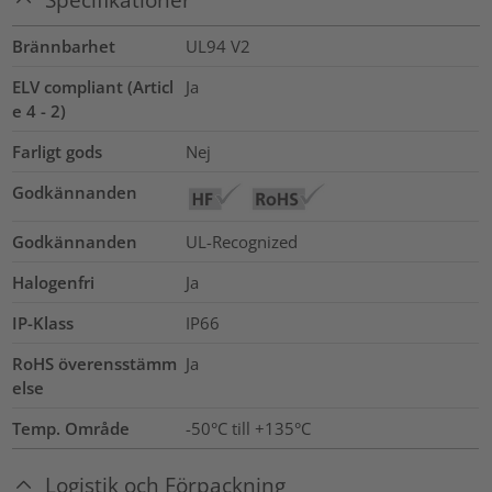
Brännbarhet
UL94 V2
ELV compliant (Articl
Ja
e 4 - 2)
Farligt gods
Nej
Godkännanden
Godkännanden
UL-Recognized
Halogenfri
Ja
IP-Klass
IP66
RoHS överensstämm
Ja
else
Temp. Område
-50°C till +135°C
Logistik och Förpackning