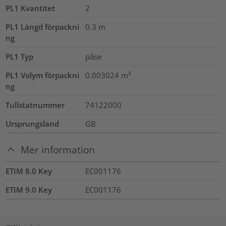
PL1 Kvantitet
2
PL1 Längd förpackni
0.3
m
ng
PL1 Typ
påse
PL1 Volym förpackni
0.003024
m³
ng
Tullstatnummer
74122000
Ursprungsland
GB
Mer information
ETIM 8.0 Key
EC001176
ETIM 9.0 Key
EC001176