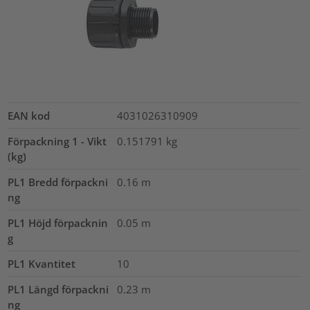
EAN kod
4031026310909
Förpackning 1 - Vikt
0.151791
kg
(kg)
PL1 Bredd förpackni
0.16
m
ng
PL1 Höjd förpacknin
0.05
m
g
PL1 Kvantitet
10
PL1 Längd förpackni
0.23
m
ng