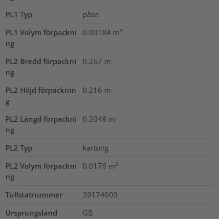
PL1 Typ
påse
PL1 Volym förpackni
0.00184
m³
ng
PL2 Bredd förpackni
0.267
m
ng
PL2 Höjd förpacknin
0.216
m
g
PL2 Längd förpackni
0.3048
m
ng
PL2 Typ
kartong
PL2 Volym förpackni
0.0176
m³
ng
Tullstatnummer
39174000
Ursprungsland
GB