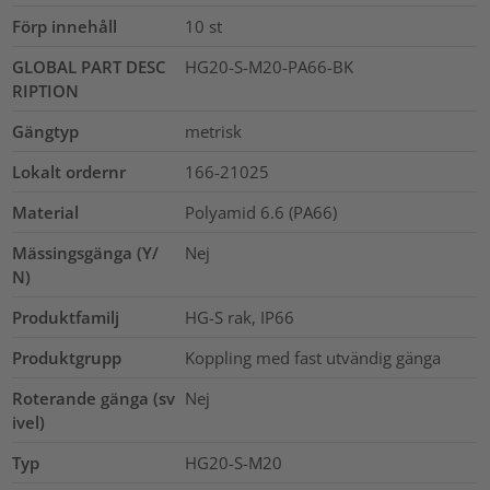
Förp innehåll
10
st
GLOBAL PART DESC
HG20-S-M20-PA66-BK
RIPTION
Gängtyp
metrisk
Lokalt ordernr
166-21025
Material
Polyamid 6.6 (PA66)
Mässingsgänga (Y/
Nej
N)
Produktfamilj
HG-S rak, IP66
Produktgrupp
Koppling med fast utvändig gänga
Roterande gänga (sv
Nej
ivel)
Typ
HG20-S-M20