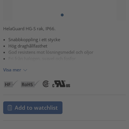
HelaGuard HG-S rak, IP66.
Snabbkoppling i ett stycke
Hög draghållfasthet
God resistens mot lösningsmedel och oljor
Fri från halogen, svavel och fosfor
Visa mer
Add to watchlist