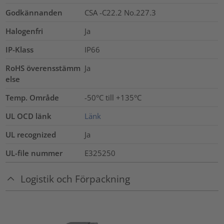
Godkännanden
CSA -C22.2 No.227.3
Halogenfri
Ja
IP-Klass
IP66
RoHS överensstämm
Ja
else
Temp. Område
-50°C till +135°C
UL OCD länk
Länk
UL recognized
Ja
UL-file nummer
E325250
Logistik och Förpackning