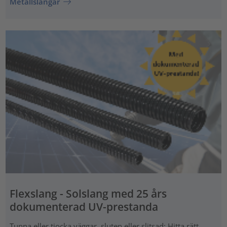
Metallslangar
Flexslang - Solslang med 25 års
dokumenterad UV-prestanda
Tunna eller tjocka väggar, sluten eller slitsad: Hitta rätt