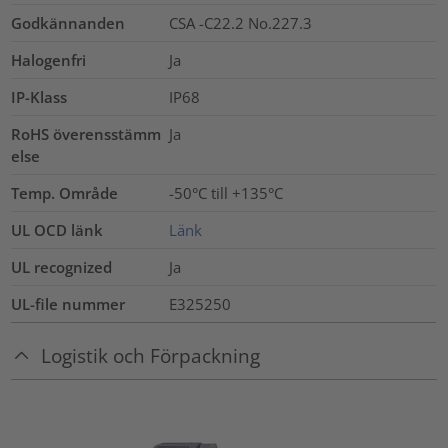
Godkännanden
CSA -C22.2 No.227.3
Halogenfri
Ja
IP-Klass
IP68
RoHS överensstämm
Ja
else
Temp. Område
-50°C till +135°C
UL OCD länk
Länk
UL recognized
Ja
UL-file nummer
E325250
Logistik och Förpackning