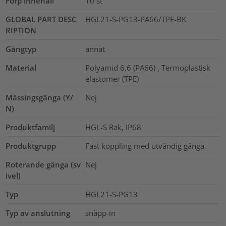
Förp innehåll
10
st
GLOBAL PART DESC
HGL21-S-PG13-PA66/TPE-BK
RIPTION
Gängtyp
annat
Material
Polyamid 6.6 (PA66) , Termoplastisk
elastomer (TPE)
Mässingsgänga (Y/
Nej
N)
Produktfamilj
HGL-S Rak, IP68
Produktgrupp
Fast koppling med utvändig gänga
Roterande gänga (sv
Nej
ivel)
Typ
HGL21-S-PG13
Typ av anslutning
snäpp-in