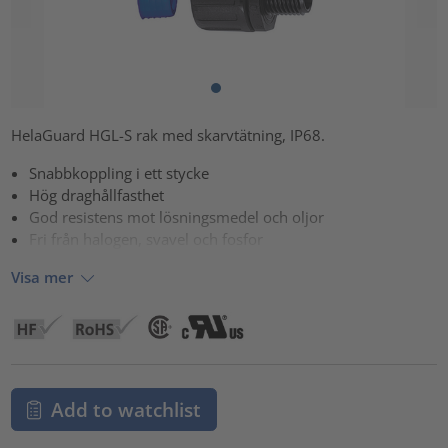
HelaGuard HGL-S rak med skarvtätning, IP68.
Snabbkoppling i ett stycke
Hög draghållfasthet
God resistens mot lösningsmedel och oljor
Fri från halogen, svavel och fosfor
Visa mer
Add to watchlist