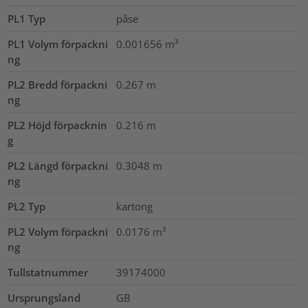
PL1 Typ
påse
PL1 Volym förpackni
0.001656
m³
ng
PL2 Bredd förpackni
0.267
m
ng
PL2 Höjd förpacknin
0.216
m
g
PL2 Längd förpackni
0.3048
m
ng
PL2 Typ
kartong
PL2 Volym förpackni
0.0176
m³
ng
Tullstatnummer
39174000
Ursprungsland
GB