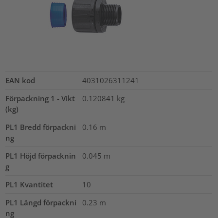
EAN kod
4031026311241
Förpackning 1 - Vikt
0.120841
kg
(kg)
PL1 Bredd förpackni
0.16
m
ng
PL1 Höjd förpacknin
0.045
m
g
PL1 Kvantitet
10
PL1 Längd förpackni
0.23
m
ng