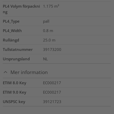
PL4 Volym förpackni
1.175
m³
ng
PL4_Type
pall
PL4_Width
0.8
m
Rullängd
25.0
m
Tullstatnummer
39173200
Ursprungsland
NL
Mer information
ETIM 8.0 Key
EC000217
ETIM 9.0 Key
EC000217
UNSPSC key
39121723