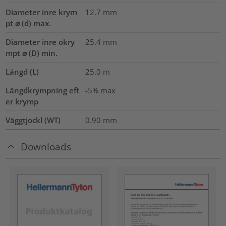
Diameter inre krym
12.7
mm
pt ⌀ (d) max.
Diameter inre okry
25.4
mm
mpt ⌀ (D) min.
Längd (L)
25.0
m
Längdkrympning eft
-5% max
er krymp
Väggtjockl (WT)
0.90
mm
Downloads