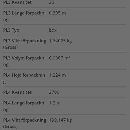
PL3 Kvantitet
25
PL3 Längd förpackni
0.395
m
ng
PL3 Typ
box
PL3 Vikt förpackning
1.64025
kg
(Gross)
PL3 Volym förpackni
0.0087
m³
ng
PL4 Höjd förpacknin
1.224
m
g
PL4 Kvantitet
2700
PL4 Längd förpackni
1.2
m
ng
PL4 Vikt förpackning
199.147
kg
(Gross)