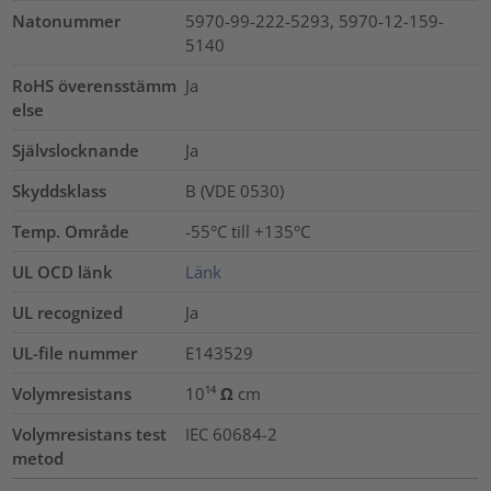
Natonummer
5970-99-222-5293, 5970-12-159-
5140
RoHS överensstämm
Ja
else
Självslocknande
Ja
Skyddsklass
B (VDE 0530)
Temp. Område
-55°C till +135°C
UL OCD länk
Länk
UL recognized
Ja
UL-file nummer
E143529
Volymresistans
10¹⁴ Ω cm
Volymresistans test
IEC 60684-2
metod