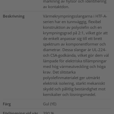
märkning av hylsor och identifiering
av kontaktdon.
Beskrivning
Värmekrympningsslangarna i HTF-A-
serien har en tunnväggig, flexibel
konstruktion av polyolefin och en
krympningsgrad på 2:1, vilket gör att
de enkelt anpassar sig till ett brett
spektrum av komponentformer och
diametrar. Dessa slangar är UL-224-
och CSA-godkända, vilket gör dem väl
lämpade för elektriska tillämpningar
med hög värmeutveckling och höga
krav. Det slitstarka
polyolefinmaterialet ger utmärkt
elektrisk isolering, starkt mekaniskt
skydd och pålitlig beständighet mot
kemikalier och lösningsmedel.
Färg
Gul (YE)
Förlängning vid vär
390
%