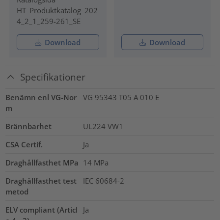
HT_Produktkatalog_202
4_2_1_259-261_SE
Download
Download
Specifikationer
Benämn enl VG-Nor
VG 95343 T05 A 010 E
m
Brännbarhet
UL224 VW1
CSA Certif.
Ja
Draghållfasthet MPa
14
MPa
Draghållfasthet test
IEC 60684-2
metod
ELV compliant (Articl
Ja