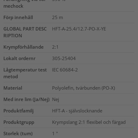
mechock
Förp innehåll
25
m
GLOBAL PART DESC
HFT-A-25.4/12.7-PO-X-YE
RIPTION
Krympförhållande
2:1
Lokalt ordernr
305-25404
Lågtemperatur test
IEC 60684-2
metod
Material
Polyolefin, tvärbunden (PO-X)
Med inre lim (Ja/Nej)
Nej
Produktfamilj
HFT-A - självslocknande
Produktgrupp
Krympslang 2:1 flexibel och färgad
Storlek (tum)
1
"