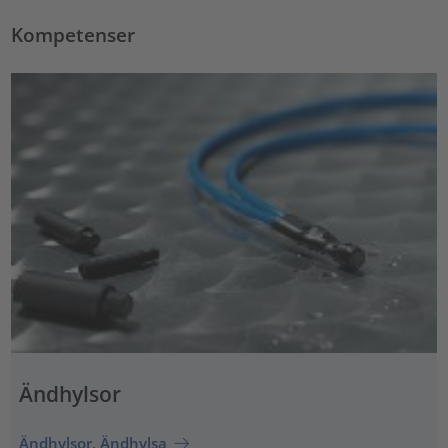
Kompetenser
Ändhylsor
Ändhylsor, Ändhylsa