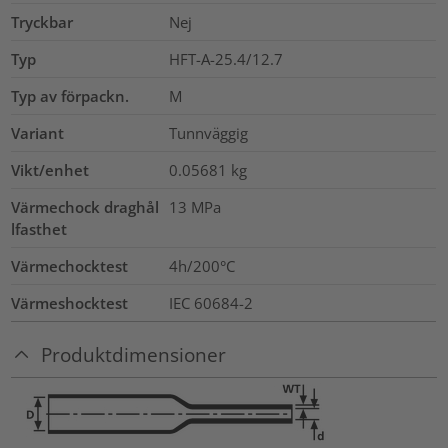
Tryckbar
Nej
Typ
HFT-A-25.4/12.7
Typ av förpackn.
M
Variant
Tunnväggig
Vikt/enhet
0.05681
kg
Värmechock draghål
13
MPa
lfasthet
Värmechocktest
4h/200°C
Värmeshocktest
IEC 60684-2
Produktdimensioner