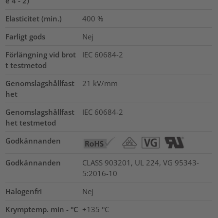
e 4 - 2)
Elasticitet (min.)
400
%
Farligt gods
Nej
Förlängning vid brot
IEC 60684-2
t testmetod
Genomslagshållfast
21
kV/mm
het
Genomslagshållfast
IEC 60684-2
het testmetod
Godkännanden
Godkännanden
CLASS 903201, UL 224, VG 95343-
5:2016-10
Halogenfri
Nej
Krymptemp. min - °C
+135 °C