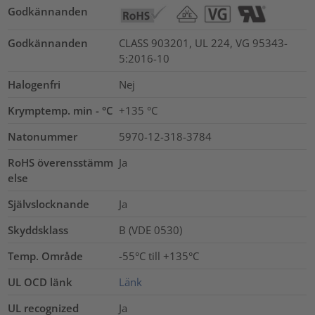
Godkännanden
Godkännanden
CLASS 903201, UL 224, VG 95343-
5:2016-10
Halogenfri
Nej
Krymptemp. min - °C
+135 °C
Natonummer
5970-12-318-3784
RoHS överensstämm
Ja
else
Självslocknande
Ja
Skyddsklass
B (VDE 0530)
Temp. Område
-55°C till +135°C
UL OCD länk
Länk
UL recognized
Ja