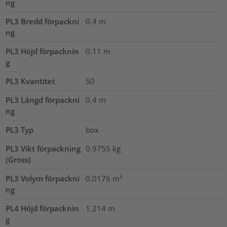
ng
PL3 Bredd förpackni
0.4
m
ng
PL3 Höjd förpacknin
0.11
m
g
PL3 Kvantitet
50
PL3 Längd förpackni
0.4
m
ng
PL3 Typ
box
PL3 Vikt förpackning
0.9755
kg
(Gross)
PL3 Volym förpackni
0.0176
m³
ng
PL4 Höjd förpacknin
1.214
m
g