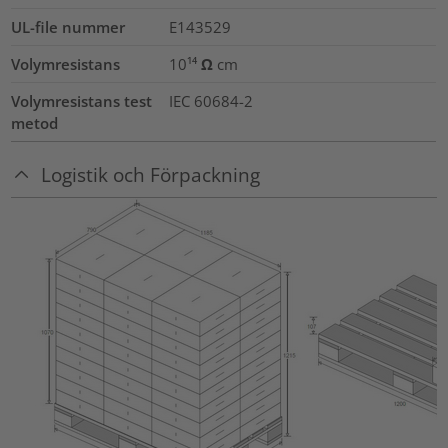
UL-file nummer
E143529
Volymresistans
10¹⁴ Ω cm
Volymresistans test
IEC 60684-2
metod
Logistik och Förpackning