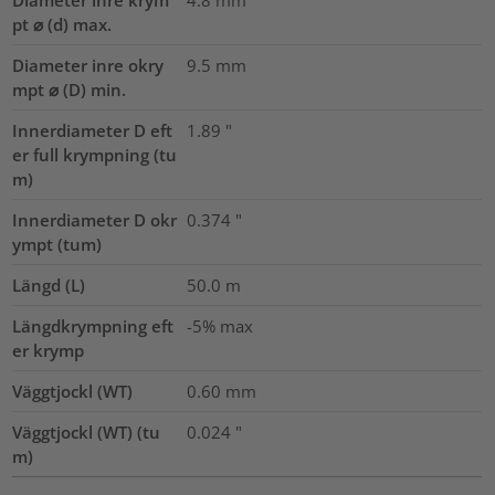
Diameter inre krym
4.8
mm
pt ⌀ (d) max.
Diameter inre okry
9.5
mm
mpt ⌀ (D) min.
Innerdiameter D eft
1.89
"
er full krympning (tu
m)
Innerdiameter D okr
0.374
"
ympt (tum)
Längd (L)
50.0
m
Längdkrympning eft
-5% max
er krymp
Väggtjockl (WT)
0.60
mm
Väggtjockl (WT) (tu
0.024
"
m)