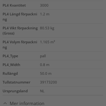
PL4 Kvantitet
3000
PL4 Längd förpackni
1.2
m
ng
PL4 Vikt förpackning
80.53
kg
(Gross)
PL4 Volym förpackni
1.165
m³
ng
PL4_Type
pall
PL4_Width
0.8
m
Rullängd
50.0
m
Tullstatnummer
39173200
Ursprungsland
NL
Mer information