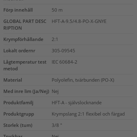
Förp innehåll
50
m
GLOBAL PART DESC
HFT-A-9.5/4.8-PO-X-GNYE
RIPTION
Krympförhållande
2:1
Lokalt ordernr
305-09545
Lågtemperatur test
IEC 60684-2
metod
Material
Polyolefin, tvärbunden (PO-X)
Med inre lim (Ja/Nej)
Nej
Produktfamilj
HFT-A - självslocknande
Produktgrupp
Krympslang 2:1 flexibel och färgad
Storlek (tum)
3/8
"
Tryckbar
Nej