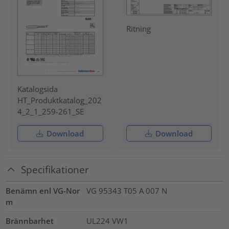
Ritning
Katalogsida
HT_Produktkatalog_202
4_2_1_259-261_SE
Download
Download
Specifikationer
Benämn enl VG-Nor
VG 95343 T05 A 007 N
m
Brännbarhet
UL224 VW1