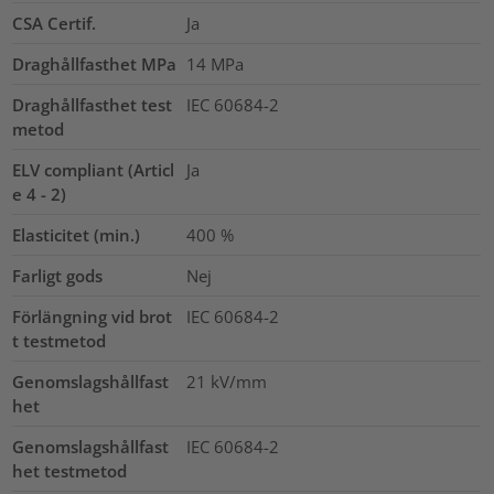
CSA Certif.
Ja
Draghållfasthet MPa
14
MPa
Draghållfasthet test
IEC 60684-2
metod
ELV compliant (Articl
Ja
e 4 - 2)
Elasticitet (min.)
400
%
Farligt gods
Nej
Förlängning vid brot
IEC 60684-2
t testmetod
Genomslagshållfast
21
kV/mm
het
Genomslagshållfast
IEC 60684-2
het testmetod