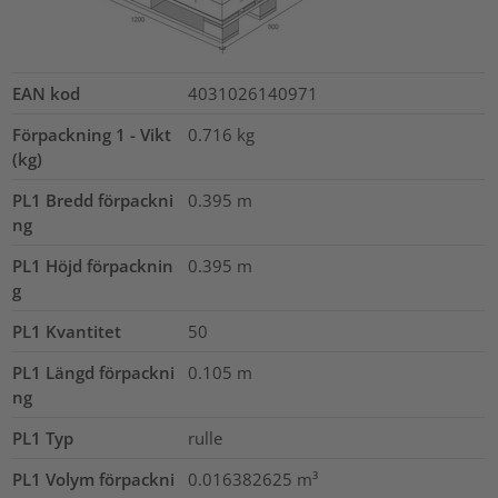
EAN kod
4031026140971
Förpackning 1 - Vikt
0.716
kg
(kg)
PL1 Bredd förpackni
0.395
m
ng
PL1 Höjd förpacknin
0.395
m
g
PL1 Kvantitet
50
PL1 Längd förpackni
0.105
m
ng
PL1 Typ
rulle
PL1 Volym förpackni
0.016382625
m³