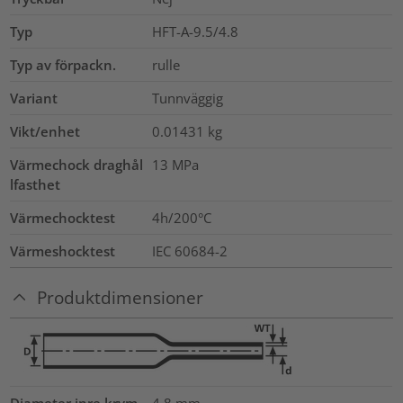
Typ
HFT-A-9.5/4.8
Typ av förpackn.
rulle
Variant
Tunnväggig
Vikt/enhet
0.01431
kg
Värmechock draghål
13
MPa
lfasthet
Värmechocktest
4h/200°C
Värmeshocktest
IEC 60684-2
Produktdimensioner