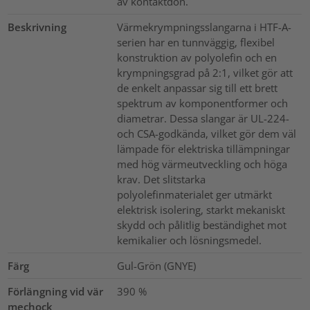
av kontaktdon.
Beskrivning
Värmekrympningsslangarna i HTF-A-
serien har en tunnväggig, flexibel
konstruktion av polyolefin och en
krympningsgrad på 2:1, vilket gör att
de enkelt anpassar sig till ett brett
spektrum av komponentformer och
diametrar. Dessa slangar är UL-224-
och CSA-godkända, vilket gör dem väl
lämpade för elektriska tillämpningar
med hög värmeutveckling och höga
krav. Det slitstarka
polyolefinmaterialet ger utmärkt
elektrisk isolering, starkt mekaniskt
skydd och pålitlig beständighet mot
kemikalier och lösningsmedel.
Färg
Gul-Grön (GNYE)
Förlängning vid vär
390
%
mechock