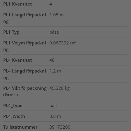
PL1 Kvantitet
4
PL1 Längd förpackni
1.08
m
ng
PL1 Typ
påse
PL1 Volym förpackni
0.067392
m³
ng
PL4 Kvantitet
48
PL4 Längd förpackni
1.2
m
ng
PL4 Vikt förpackning
45.328
kg
(Gross)
PL4_Type
pall
PL4_Width
0.8
m
Tullstatnummer
39173200