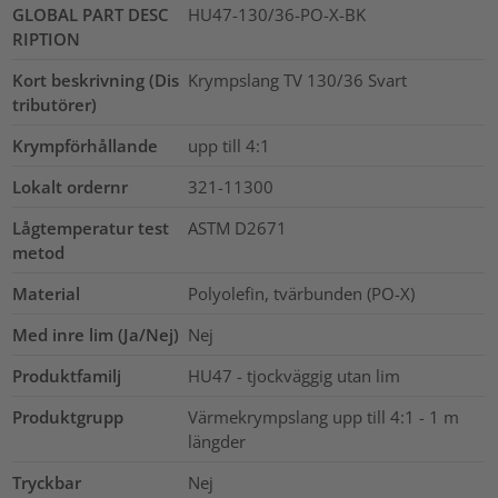
GLOBAL PART DESC
HU47-130/36-PO-X-BK
RIPTION
Kort beskrivning (Dis
Krympslang TV 130/36 Svart
tributörer)
Krympförhållande
upp till 4:1
Lokalt ordernr
321-11300
Lågtemperatur test
ASTM D2671
metod
Material
Polyolefin, tvärbunden (PO-X)
Med inre lim (Ja/Nej)
Nej
Produktfamilj
HU47 - tjockväggig utan lim
Produktgrupp
Värmekrympslang upp till 4:1 - 1 m
längder
Tryckbar
Nej