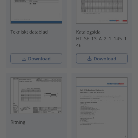
Tekniskt datablad
Katalogsida
HT_SE_13_A_2_1_145_1
46
Download
Download
Ritning