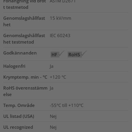
Förlängning vid brot
ASTM D2671
t testmetod
Genomslagshållfast
15
kV/mm
het
Genomslagshållfast
IEC 60243
het testmetod
Godkännanden
Halogenfri
Ja
Krymptemp. min - °C
+120 °C
RoHS överensstämm
Ja
else
Temp. Område
-55°C till +110°C
UL listad (USA)
Nej
UL recognized
Nej