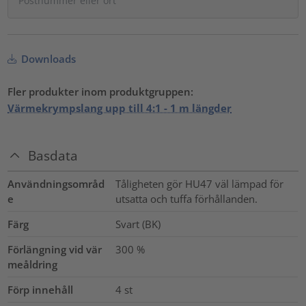
Downloads
Fler produkter inom produktgruppen:
Värmekrympslang upp till 4:1 - 1 m längder
Basdata
Användningsområd
Tåligheten gör HU47 väl lämpad för
e
utsatta och tuffa förhållanden.
Färg
Svart (BK)
Förlängning vid vär
300
%
meåldring
Förp innehåll
4
st