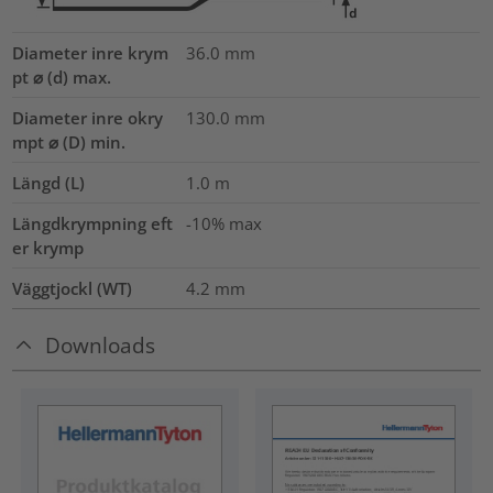
Diameter inre krym
36.0
mm
pt ⌀ (d) max.
Diameter inre okry
130.0
mm
mpt ⌀ (D) min.
Längd (L)
1.0
m
Längdkrympning eft
-10% max
er krymp
Väggtjockl (WT)
4.2
mm
Downloads