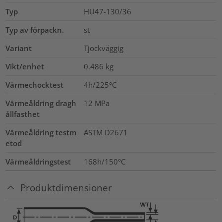
Typ
HU47-130/36
Typ av förpackn.
st
Variant
Tjockväggig
Vikt/enhet
0.486
kg
Värmechocktest
4h/225°C
Värmeåldring dragh
12
MPa
ållfasthet
Värmeåldring testm
ASTM D2671
etod
Värmeåldringstest
168h/150°C
Produktdimensioner