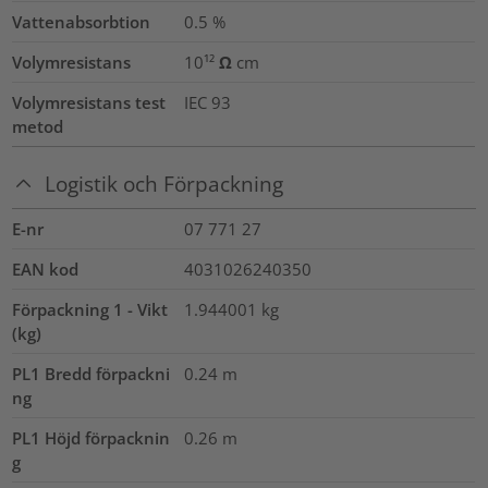
Vattenabsorbtion
0.5
%
Volymresistans
10¹² Ω cm
Volymresistans test
IEC 93
metod
Logistik och Förpackning
E-nr
07 771 27
EAN kod
4031026240350
Förpackning 1 - Vikt
1.944001
kg
(kg)
PL1 Bredd förpackni
0.24
m
ng
PL1 Höjd förpacknin
0.26
m
g