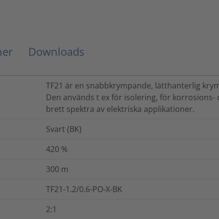
ner
Downloads
TF21 är en snabbkrympande, lätthanterlig kr
Den används t ex för isolering, för korrosions-
brett spektra av elektriska applikationer.
Svart (BK)
420
%
300
m
TF21-1.2/0.6-PO-X-BK
2:1