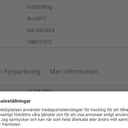
0.003288
kg
4h/250°C
SAE-AS23053
168h/175°C
ch Förpackning
Mer information
UL224 VW1
Ja
14
MPa
ASTM D638