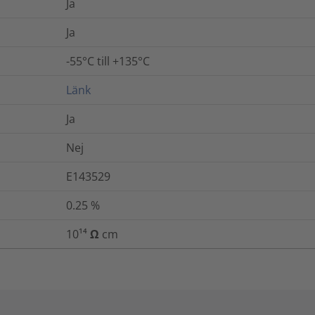
Ja
Ja
-55°C till +135°C
Länk
Ja
Nej
E143529
0.25
%
10¹⁴ Ω cm