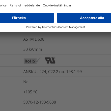
Ja
400
%
Nej
ASTM D638
30
kV/mm
ANSI/UL 224, C22.2 no. 198.1-99
Nej
+105 °C
5970-12-193-9638