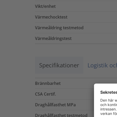
Vikt/enhet
Värmechocktest
Värmeåldring testmetod
Värmeåldringstest
Specifikationer
Logistik o
Brännbarhet
CSA Certif.
Draghållfasthet MPa
Draghållfasthet testmetod