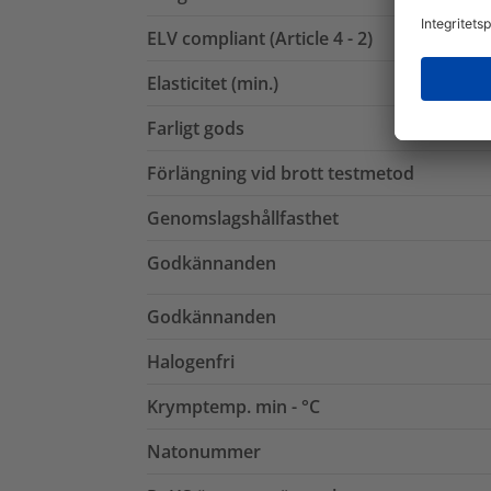
ELV compliant (Article 4 - 2)
Elasticitet (min.)
Farligt gods
Förlängning vid brott testmetod
Genomslagshållfasthet
Godkännanden
Godkännanden
Halogenfri
Krymptemp. min - °C
Natonummer