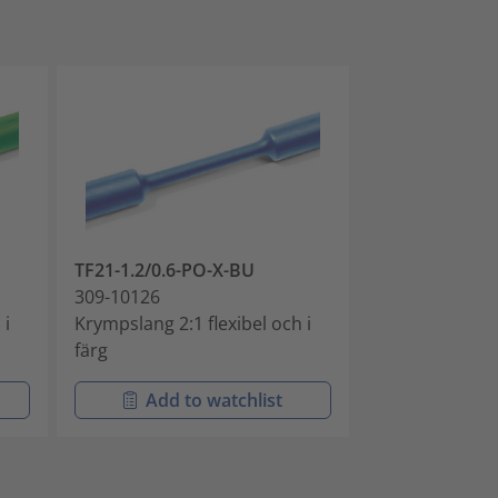
TF21-1.2/0.6-PO-X-BU
TF21-1.2/0.6-
309-10126
309-10127
 i
Krympslang 2:1 flexibel och i
Krympslang 2:1
färg
färg
Add to watchlist
Add t