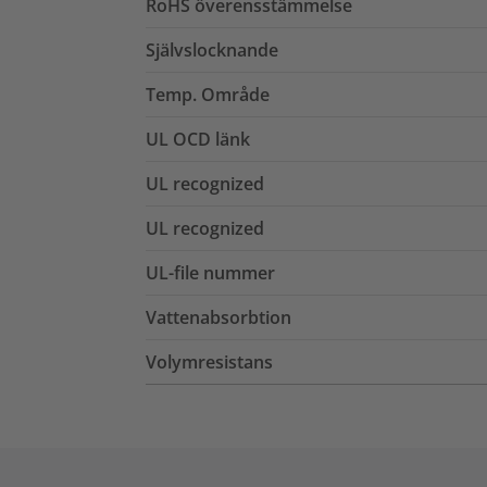
RoHS överensstämmelse
Självslocknande
Temp. Område
UL OCD länk
UL recognized
UL recognized
UL-file nummer
Vattenabsorbtion
Volymresistans