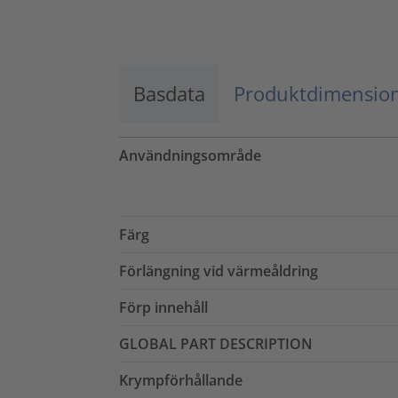
Godkänn
powered by
Usercentrics Consent
Management Platform
Basdata
Produktdimensio
Användningsområde
Färg
Förlängning vid värmeåldring
Förp innehåll
GLOBAL PART DESCRIPTION
Krympförhållande