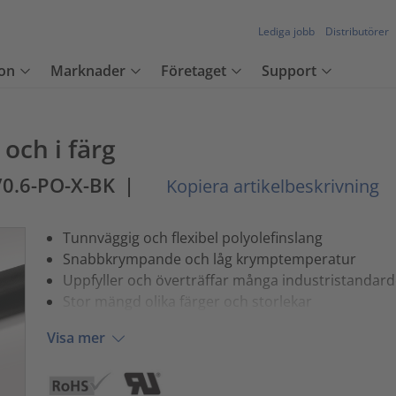
Lediga jobb
Distributörer
on
Marknader
Företaget
Support
 och i färg
/0.6-PO-X-BK
|
Kopiera artikelbeskrivning
Tunnväggig och flexibel polyolefinslang
Snabbkrympande och låg krymptemperatur
Uppfyller och överträffar många industristandard
Stor mängd olika färger och storlekar
Visa mer