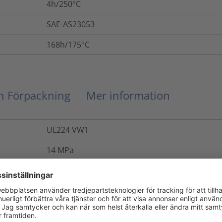
4h/250°C
SAE-AS23053
168h/175°C
ch Förpackning
Mer information
UL224 VW1
14
MPa
ASTM D638
400
%
ASTM D638