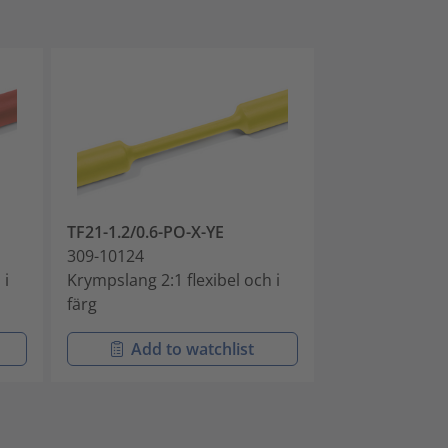
TF21-1.2/0.6-PO-X-YE
TF21-1.2/0.6-
309-10124
309-10125
 i
Krympslang 2:1 flexibel och i
Krympslang 2:1
färg
färg
Add to watchlist
Add t