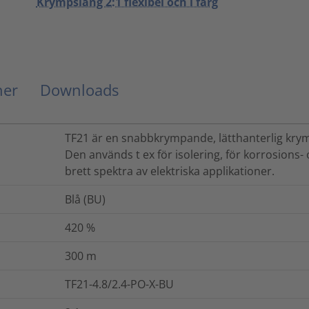
Krympslang 2:1 flexibel och i färg
ner
Downloads
TF21 är en snabbkrympande, lätthanterlig kr
Den används t ex för isolering, för korrosions-
brett spektra av elektriska applikationer.
Blå (BU)
420
%
300
m
TF21-4.8/2.4-PO-X-BU