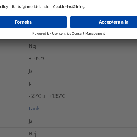
30
kV/mm
ANSI/UL 224, SAE - AMS - DTL-23053/5 Class 1
Nej
+105 °C
Ja
Ja
-55°C till +135°C
Länk
Ja
Nej