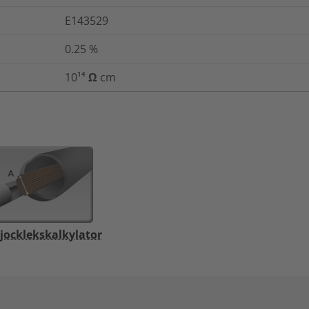
E143529
0.25
%
10¹⁴ Ω cm
jocklekskalkylator