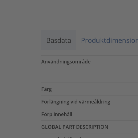
Godkänn
powered by
Usercentrics Consent
Management Platform
Basdata
Produktdimensio
Användningsområde
Färg
Förlängning vid värmeåldring
Förp innehåll
GLOBAL PART DESCRIPTION