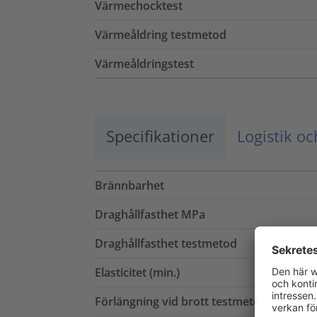
Värmechocktest
Värmeåldring testmetod
Värmeåldringstest
Specifikationer
Logistik o
Brännbarhet
Draghållfasthet MPa
Draghållfasthet testmetod
Elasticitet (min.)
Förlängning vid brott testmetod