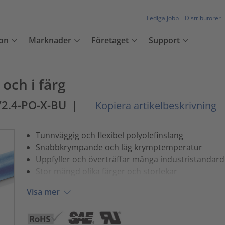
Lediga jobb
Distributörer
on
Marknader
Företaget
Support
 och i färg
/2.4-PO-X-BU
|
Kopiera artikelbeskrivning
Tunnväggig och flexibel polyolefinslang
Snabbkrympande och låg krymptemperatur
Uppfyller och överträffar många industristandard
Stor mängd olika färger och storlekar
Visa mer