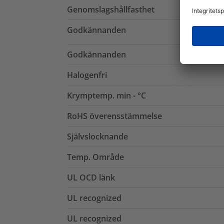
Genomslagshållfasthet
Godkännanden
Godkännanden
Halogenfri
Krymptemp. min - °C
RoHS överensstämmelse
Självslocknande
Temp. Område
UL OCD länk
UL recognized
UL recognized