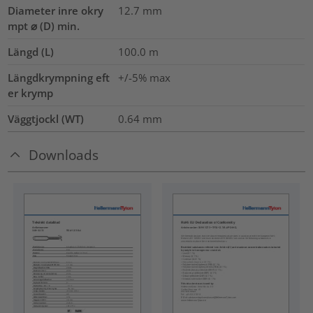
Diameter inre okry
12.7
mm
mpt ⌀ (D) min.
Längd (L)
100.0
m
Längdkrympning eft
+/-5% max
er krymp
Väggtjockl (WT)
0.64
mm
Downloads