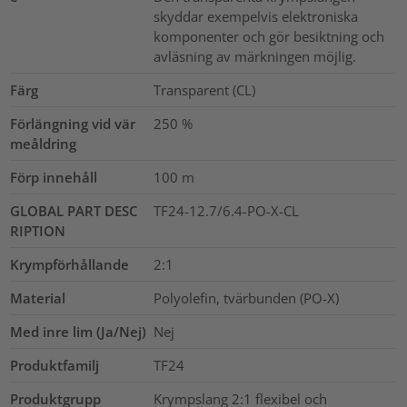
skyddar exempelvis elektroniska
komponenter och gör besiktning och
avläsning av märkningen möjlig.
Färg
Transparent (CL)
Förlängning vid vär
250
%
meåldring
Förp innehåll
100
m
GLOBAL PART DESC
TF24-12.7/6.4-PO-X-CL
RIPTION
Krympförhållande
2:1
Material
Polyolefin, tvärbunden (PO-X)
Med inre lim (Ja/Nej)
Nej
Produktfamilj
TF24
Produktgrupp
Krympslang 2:1 flexibel och