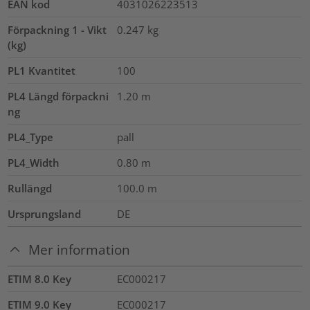
EAN kod
4031026223513
Förpackning 1 - Vikt
0.247
kg
(kg)
PL1 Kvantitet
100
PL4 Längd förpackni
1.20
m
ng
PL4_Type
pall
PL4_Width
0.80
m
Rullängd
100.0
m
Ursprungsland
DE
Mer information
ETIM 8.0 Key
EC000217
ETIM 9.0 Key
EC000217