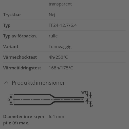
transparent
Tryckbar
Nej
Typ
TF24-12.7/6.4
Typ av förpackn.
rulle
Variant
Tunnväggig
Värmechocktest
4h/250°C
Värmeåldringstest
168h/175°C
Produktdimensioner
Diameter inre krym
6.4
mm
pt ⌀ (d) max.