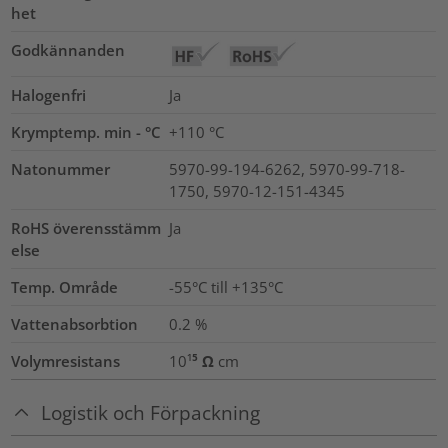
het
Godkännanden
Halogenfri
Ja
Krymptemp. min - °C
+110 °C
Natonummer
5970-99-194-6262, 5970-99-718-
1750, 5970-12-151-4345
RoHS överensstämm
Ja
else
Temp. Område
-55°C till +135°C
Vattenabsorbtion
0.2
%
Volymresistans
10¹⁵ Ω cm
Logistik och Förpackning