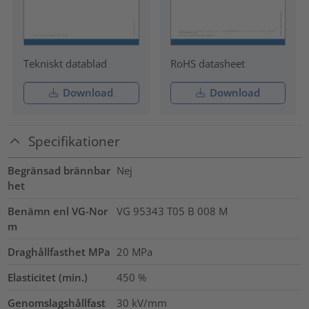
Tekniskt datablad
RoHS datasheet
Download
Download
Specifikationer
Begränsad brännbar
Nej
het
Benämn enl VG-Nor
VG 95343 T05 B 008 M
m
Draghållfasthet MPa
20
MPa
Elasticitet (min.)
450
%
Genomslagshållfast
30
kV/mm