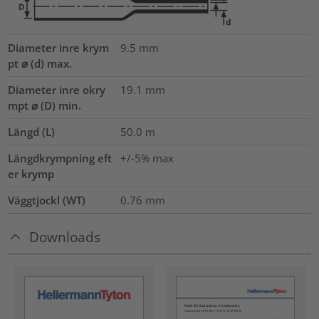
Diameter inre krym
9.5
mm
pt ⌀ (d) max.
Diameter inre okry
19.1
mm
mpt ⌀ (D) min.
Längd (L)
50.0
m
Längdkrympning eft
+/-5% max
er krymp
Väggtjockl (WT)
0.76
mm
Downloads