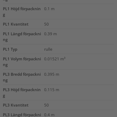
PL1 Höjd förpacknin
0.1
m
g
PL1 Kvantitet
50
PL1 Längd förpackni
0.39
m
ng
PL1 Typ
rulle
PL1 Volym förpackni
0.01521
m³
ng
PL3 Bredd förpackni
0.395
m
ng
PL3 Höjd förpacknin
0.115
m
g
PL3 Kvantitet
50
PL3 Längd förpackni
0.4
m