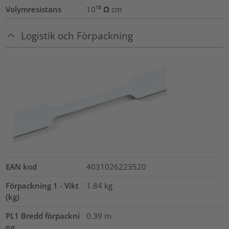
Volymresistans
10¹⁵ Ω cm
Logistik och Förpackning
EAN kod
4031026223520
Förpackning 1 - Vikt
1.84
kg
(kg)
PL1 Bredd förpackni
0.39
m
ng