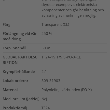
skyddar exempelvis elektroniska
komponenter och gör besiktning och
avläsning av märkningen möjlig.
Färg
Transparent (CL)
Förlängning vid vär
250
%
meåldring
Förp innehåll
50
m
GLOBAL PART DESC
TF24-19.1/9.5-PO-X-CL
RIPTION
Krympförhållande
2:1
Lokalt ordernr
309-31903
Material
Polyolefin, tvärbunden (PO-X)
Med inre lim (Ja/Nej)
Nej
Produktfamilj
TF24