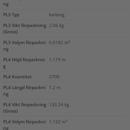
ng
PL3 Typ
kartong
PL3 Vikt förpackning
2.06
kg
(Gross)
PL3 Volym förpackni
0.0182
m³
ng
PL4 Höjd förpacknin
1.179
m
g
PL4 Kvantitet
2700
PL4 Längd förpackni
1.2
m
ng
PL4 Vikt förpackning
133.24
kg
(Gross)
PL4 Volym förpackni
1.132
m³
ng