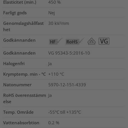
Elasticitet (min.)
450
%
Farligt gods
Nej
Genomslagshållfast
30
kV/mm
het
Godkännanden
Godkännanden
VG 95343-5:2016-10
Halogenfri
Ja
Krymptemp. min - °C
+110 °C
Natonummer
5970-12-151-4339
RoHS överensstämm
Ja
else
Temp. Område
-55°C till +135°C
Vattenabsorbtion
0.2
%