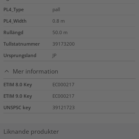
PL4_Type
pall
PL4_Width
0.8
m
Rullängd
50.0
m
Tullstatnummer
39173200
Ursprungsland
JP
Mer information
ETIM 8.0 Key
EC000217
ETIM 9.0 Key
EC000217
UNSPSC key
39121723
Liknande produkter