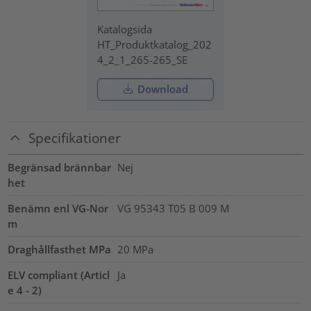
Katalogsida
HT_Produktkatalog_202
4_2_1_265-265_SE
Download
Specifikationer
Begränsad brännbar
Nej
het
Benämn enl VG-Nor
VG 95343 T05 B 009 M
m
Draghållfasthet MPa
20
MPa
ELV compliant (Articl
Ja
e 4 - 2)